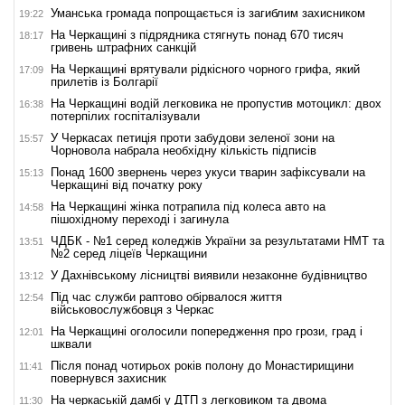
Уманська громада попрощається із загиблим захисником
19:22
На Черкащині з підрядника стягнуть понад 670 тисяч
18:17
гривень штрафних санкцій
На Черкащині врятували рідкісного чорного грифа, який
17:09
прилетів із Болгарії
На Черкащині водій легковика не пропустив мотоцикл: двох
16:38
потерпілих госпіталізували
У Черкасах петиція проти забудови зеленої зони на
15:57
Чорновола набрала необхідну кількість підписів
Понад 1600 звернень через укуси тварин зафіксували на
15:13
Черкащині від початку року
На Черкащині жінка потрапила під колеса авто на
14:58
пішохідному переході і загинула
ЧДБК - №1 серед коледжів України за результатами НМТ та
13:51
№2 серед ліцеїв Черкащини
У Дахнівському лісництві виявили незаконне будівництво
13:12
Під час служби раптово обірвалося життя
12:54
військовослужбовця з Черкас
На Черкащині оголосили попередження про грози, град і
12:01
шквали
Після понад чотирьох років полону до Монастирищини
11:41
повернувся захисник
На черкаській дамбі у ДТП з легковиком та двома
11:30