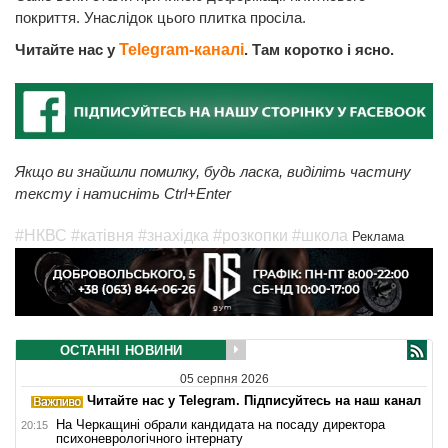
покриття. Унаслідок цього плитка просіла.
Читайте нас у
Telegram-каналі
. Там коротко і ясно.
Якщо ви знайшли помилку, будь ласка, виділіть частину
тексту і натисніть Ctrl+Enter
#НКВС
#катівня
#знахідка
#розкопки
#школа
Реклама
ОСТАННІ НОВИНИ
05 серпня 2026
Читайте нас у Telegram. Підписуйтесь на наш канал
На Черкащині обрали кандидата на посаду директора
20:15
психоневрологічного інтернату