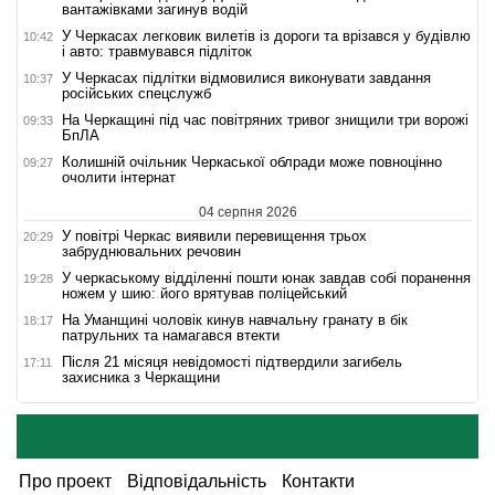
вантажівками загинув водій
У Черкасах легковик вилетів із дороги та врізався у будівлю
10:42
і авто: травмувався підліток
У Черкасах підлітки відмовилися виконувати завдання
10:37
російських спецслужб
На Черкащині під час повітряних тривог знищили три ворожі
09:33
БпЛА
Колишній очільник Черкаської облради може повноцінно
09:27
очолити інтернат
04 серпня 2026
У повітрі Черкас виявили перевищення трьох
20:29
забруднювальних речовин
У черкаському відділенні пошти юнак завдав собі поранення
19:28
ножем у шию: його врятував поліцейський
На Уманщині чоловік кинув навчальну гранату в бік
18:17
патрульних та намагався втекти
Після 21 місяця невідомості підтвердили загибель
17:11
захисника з Черкащини
Про проект
Відповідальність
Контакти