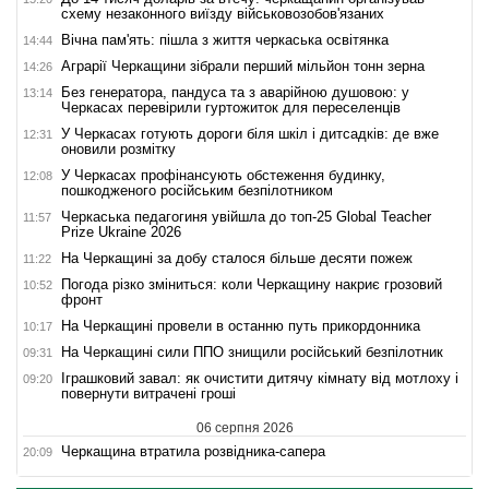
схему незаконного виїзду військовозобов'язаних
Вічна пам'ять: пішла з життя черкаська освітянка
14:44
Аграрії Черкащини зібрали перший мільйон тонн зерна
14:26
Без генератора, пандуса та з аварійною душовою: у
13:14
Черкасах перевірили гуртожиток для переселенців
У Черкасах готують дороги біля шкіл і дитсадків: де вже
12:31
оновили розмітку
У Черкасах профінансують обстеження будинку,
12:08
пошкодженого російським безпілотником
Черкаська педагогиня увійшла до топ-25 Global Teacher
11:57
Prize Ukraine 2026
На Черкащині за добу сталося більше десяти пожеж
11:22
Погода різко зміниться: коли Черкащину накриє грозовий
10:52
фронт
На Черкащині провели в останню путь прикордонника
10:17
На Черкащині сили ППО знищили російський безпілотник
09:31
Іграшковий завал: як очистити дитячу кімнату від мотлоху і
09:20
повернути витрачені гроші
06 серпня 2026
Черкащина втратила розвідника-сапера
20:09