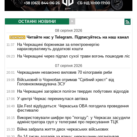
ОСТАННІ НОВИНИ
08 серпня 2026
Читайте нас у Telegram. Підписуйтесь на наш канал
На Черкащині боржникам за електроенергію
11:37
нараховуватимуть додаткові кошти
На Черкащині через підпал сухої трави вогонь пошкодив ліс
09:23
07 серпня 2026
Черкащанин незаконно виловив 70 кілограмів риби
20:01
Військовий із Чорнобая отримав "Срібний хрест" від
19:05
Головнокомандувача ЗСУ
На Черкащині загорівся полігон твердих побутових відходів
18:08
У центрі Черкас перекинулася автівка
17:06
Ше.Fest відбудеться: Черкаська ОВА погодила проведення
16:49
фестивалю
Використовували шифри про "погоду": у Черкасах засудили
16:15
адміністратора груп у телеграмі про пересування ТЦК
Війна забрала життя двох черкаських військових
15:33
До 14 тисяч доларів за втечу: черкащанин організував
15:20