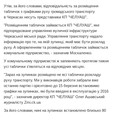
Утім, за його словами, відповідальність за розміщення
табличок з графіками руху громадського транспорту
в Черкасах несуть представники КП "ЧЕЛУАШ".
"Розміщенням табличок займається КП "ЧЕЛУАШ", яке
підпорядковане управлінню вуличної інфраструктури
Черкаської міської ради. Управляння транспорту надало
інформацію про те, на якій зупинці, який має бути розклад
руху. А оформленням та розміщенням табличок займається
комунальне підприємство, - зазначив Москаленко.
У комунальному підприємстві ж запевняють протягом тижня
усі таблички з’являться на відповідних місцях.
"Зараз на зупинках розміщено не всі таблички розкладу
руху транспорту. Ми у виконавців роботи забрали вже
останню партію і орієнтовно до 15 березня встановимо
графіки на зупинках, які були введені в експлуатацію у 2016
році", - зазначив директор КП "ЧЕЛУАШ" Олег Ашавський
журналісту Zmi.ck.ua
За його словами, нині на зупинках встановлено близько 80