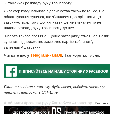
% табличок розкладу руху транспорту.
Директор комунального підприємства також пояснює, що
облаштування зупинок, що з’явилися цьогоріч, поки що
затримується, тому що їхні назви ще не визначені та не
надано розклад руху транспорту до них.
"Робота триває постійно. Щойно затверджуються нові назви
зупинок, підприємство замовляє партію табличок", -
запевнив Ашавський.
Читайте нас у
Telegram-каналі
. Там коротко і ясно.
Якщо ви знайшли помилку, будь ласка, виділіть частину
тексту і натисніть Ctrl+Enter
#таблички
#розклад руху
#автобуси
#транспорт
Реклама