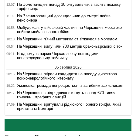
На Золотоніщині понад 30 рятувальників гасять пожежу
12:07
торфовища
На Звенигородщині доглядальник до смерті побив
11:59
пенсіонера
Омбудсман: у військовій частині на Черкащині жорстоко
10:58
побили мобілізованого бійця
На Черкащині п'яний мотоцикліст зіткнувся з мопедом
10:13
На Черкащині вилучили 700 метрів браконьєрських сіток
09:54
В одному із парків Черкас знову пошкодили
09:11
попереджувальну табличку
05 серпня 2026
На Черкащині обрали кандидата на посаду директора
20:15
психоневрологічного інтернату
Уманська громада попрощається із загиблим захисником
19:22
На Черкащині з підрядника стягнуть понад 670 тисяч
18:17
гривень штрафних санкцій
На Черкащині врятували рідкісного чорного грифа, який
17:09
прилетів із Болгарії