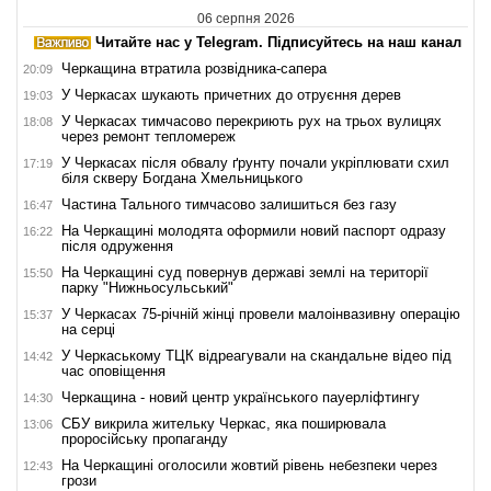
06 серпня 2026
Читайте нас у Telegram. Підписуйтесь на наш канал
Черкащина втратила розвідника-сапера
20:09
У Черкасах шукають причетних до отруєння дерев
19:03
У Черкасах тимчасово перекриють рух на трьох вулицях
18:08
через ремонт тепломереж
У Черкасах після обвалу ґрунту почали укріплювати схил
17:19
біля скверу Богдана Хмельницького
Частина Тального тимчасово залишиться без газу
16:47
На Черкащині молодята оформили новий паспорт одразу
16:22
після одруження
На Черкащині суд повернув державі землі на території
15:50
парку "Нижньосульський"
У Черкасах 75-річній жінці провели малоінвазивну операцію
15:37
на серці
У Черкаському ТЦК відреагували на скандальне відео під
14:42
час оповіщення
Черкащина - новий центр українського пауерліфтингу
14:30
СБУ викрила жительку Черкас, яка поширювала
13:06
проросійську пропаганду
На Черкащині оголосили жовтий рівень небезпеки через
12:43
грози