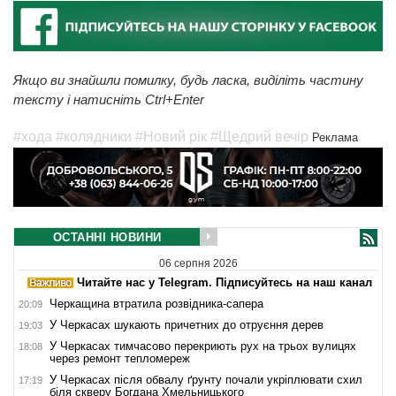
Якщо ви знайшли помилку, будь ласка, виділіть частину
тексту і натисніть Ctrl+Enter
#хода
#колядники
#Новий рік
#Щедрий вечір
Реклама
ОСТАННІ НОВИНИ
06 серпня 2026
Читайте нас у Telegram. Підписуйтесь на наш канал
Черкащина втратила розвідника-сапера
20:09
У Черкасах шукають причетних до отруєння дерев
19:03
У Черкасах тимчасово перекриють рух на трьох вулицях
18:08
через ремонт тепломереж
У Черкасах після обвалу ґрунту почали укріплювати схил
17:19
біля скверу Богдана Хмельницького