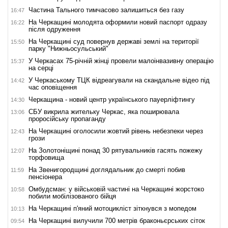
Частина Тального тимчасово залишиться без газу
16:47
На Черкащині молодята оформили новий паспорт одразу
16:22
після одруження
На Черкащині суд повернув державі землі на території
15:50
парку "Нижньосульський"
У Черкасах 75-річній жінці провели малоінвазивну операцію
15:37
на серці
У Черкаському ТЦК відреагували на скандальне відео під
14:42
час оповіщення
Черкащина - новий центр українського пауерліфтингу
14:30
СБУ викрила жительку Черкас, яка поширювала
13:06
проросійську пропаганду
На Черкащині оголосили жовтий рівень небезпеки через
12:43
грози
На Золотоніщині понад 30 рятувальників гасять пожежу
12:07
торфовища
На Звенигородщині доглядальник до смерті побив
11:59
пенсіонера
Омбудсман: у військовій частині на Черкащині жорстоко
10:58
побили мобілізованого бійця
На Черкащині п'яний мотоцикліст зіткнувся з мопедом
10:13
На Черкащині вилучили 700 метрів браконьєрських сіток
09:54