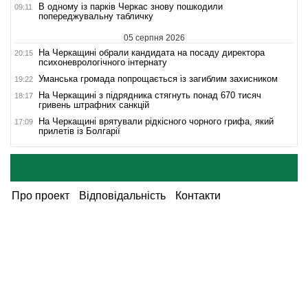
В одному із парків Черкас знову пошкодили
09:11
попереджувальну табличку
05 серпня 2026
На Черкащині обрали кандидата на посаду директора
20:15
психоневрологічного інтернату
Уманська громада попрощається із загиблим захисником
19:22
На Черкащині з підрядника стягнуть понад 670 тисяч
18:17
гривень штрафних санкцій
На Черкащині врятували рідкісного чорного грифа, який
17:09
прилетів із Болгарії
Про проект
Відповідальність
Контакти