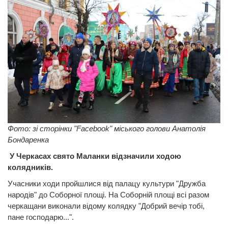
Фото: зі сторінки "Facebook" міського голови Анатолія
Бондаренка
У Черкасах свято Маланки відзначили ходою
колядників.
Учасники ходи пройшлися від палацу культури "Дружба
народів" до Соборної площі. На Соборній площі всі разом
черкащани виконали відому колядку "Добрий вечір тобі,
пане господарю...".