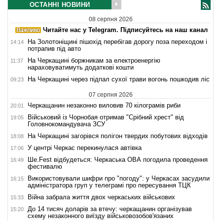
ОСТАННІ НОВИНИ
08 серпня 2026
Читайте нас у Telegram. Підписуйтесь на наш канал
На Золотоніщині пішохід перебігав дорогу поза переходом і
14:14
потрапив під авто
На Черкащині боржникам за електроенергію
11:37
нараховуватимуть додаткові кошти
На Черкащині через підпал сухої трави вогонь пошкодив ліс
09:23
07 серпня 2026
Черкащанин незаконно виловив 70 кілограмів риби
20:01
Військовий із Чорнобая отримав "Срібний хрест" від
19:05
Головнокомандувача ЗСУ
На Черкащині загорівся полігон твердих побутових відходів
18:08
У центрі Черкас перекинулася автівка
17:06
Ше.Fest відбудеться: Черкаська ОВА погодила проведення
16:49
фестивалю
Використовували шифри про "погоду": у Черкасах засудили
16:15
адміністратора груп у телеграмі про пересування ТЦК
Війна забрала життя двох черкаських військових
15:33
До 14 тисяч доларів за втечу: черкащанин організував
15:20
схему незаконного виїзду військовозобов'язаних