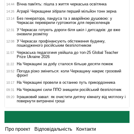
Вічна пам'ять: пішла з життя черкаська освітянка
14:44
Аграрії Черкащини зібрали перший мільйон тонн зерна
14:26
Без генератора, пандуса та з аварійною душовою: у
13:14
Черкасах перевірили гуртожиток для переселенців
У Черкасах готують дороги біля шкіл і дитсадків: де вже
12:31
оновили розмітку
У Черкасах профінансують обстеження будинку,
12:08
пошкодженого російським безпілотником
Черкаська педагогиня увійшла до топ-25 Global Teacher
11:57
Prize Ukraine 2026
На Черкащині за добу сталося більше десяти пожеж
11:22
Погода різко зміниться: коли Черкащину накриє грозовий
10:52
фронт
На Черкащині провели в останню путь прикордонника
10:17
На Черкащині сили ППО знищили російський безпілотник
09:31
Іграшковий завал: як очистити дитячу кімнату від мотлоху і
09:20
повернути витрачені гроші
Про проект
Відповідальність
Контакти