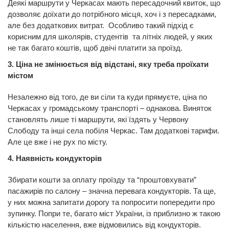
Деякі маршрути у Черкасах мають пересадочний квиток, що
дозволяє доїхати до потрібного місця, хоч і з пересадками,
але без додаткових витрат. Особливо такий підхід є
корисним для школярів, студентів та літніх людей, у яких
не так багато коштів, щоб двічі платити за проїзд.
3. Ціна не змінюється від відстані, яку треба проїхати
містом
Незалежно від того, де ви сіли та куди прямуєте, ціна по
Черкасах у громадському транспорті – однакова. Виняток
становлять лише ті маршрути, які їздять у Червону
Слободу та інші села побіля Черкас. Там додаткові тарифи.
Але це вже і не рух по місту.
4. Наявність кондукторів
Збирати кошти за оплату проїзду та “проштовхувати”
пасажирів по салону – значна перевага кондукторів. Та ще,
у них можна запитати дорогу та попросити попередити про
зупинку. Попри те, багато міст України, із приблизно ж такою
кількістю населення, вже відмовились від кондукторів.