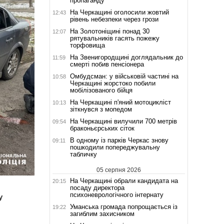
пропаганду
На Черкащині оголосили жовтий
12:43
рівень небезпеки через грози
На Золотоніщині понад 30
12:07
рятувальників гасять пожежу
торфовища
На Звенигородщині доглядальник до
11:59
смерті побив пенсіонера
Омбудсман: у військовій частині на
10:58
Черкащині жорстоко побили
мобілізованого бійця
На Черкащині п'яний мотоцикліст
10:13
зіткнувся з мопедом
На Черкащині вилучили 700 метрів
09:54
браконьєрських сіток
В одному із парків Черкас знову
09:11
пошкодили попереджувальну
табличку
05 серпня 2026
На Черкащині обрали кандидата на
20:15
посаду директора
психоневрологічного інтернату
у
Уманська громада попрощається із
19:22
загиблим захисником