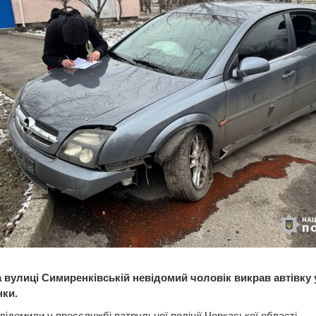
 вулиці Симиренківській невідомий чоловік викрав автівку 
ки.
відомили у пресслужбі патрульної поліції Черкаської області.