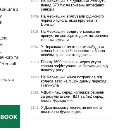
На Черкащині з підрядника стягнуть
18:17
понад 670 тисяч гривень штрафних
 вийшла з
санкцій
у
На Черкащині врятували рідкісного
17:09
чорного грифа, який прилетів із
ти
Болгарії
На Черкащині водій легковика не
16:38
пропустив мотоцикл: двох потерпілих
ицею
госпіталізували
ож
У Черкасах петиція проти забудови
15:57
,
зеленої зони на Чорновола набрала
необхідну кількість підписів
ачного та
Понад 1600 звернень через укуси
15:13
"Renault
тварин зафіксували на Черкащині від
початку року
На Черкащині жінка потрапила під
14:58
лює усі
колеса авто на пішохідному переході
і загинула
ЧДБК - №1 серед коледжів України
13:51
за результатами НМТ та №2 серед
ліцеїв Черкащини
У Дахнівському лісництві виявили
13:12
незаконне будівництво