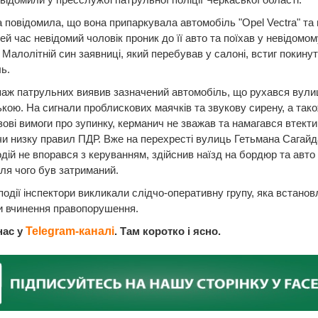
а повідомила, що вона припаркувала автомобіль "Opel Vectra" та
цей час невідомий чоловік проник до її авто та поїхав у невідомом
 Малолітній син заявниці, який перебував у салоні, встиг покину
ь.
паж патрульних виявив зазначений автомобіль, що рухався вул
кою. На сигнали проблискових маячків та звукову сирену, а так
ові вимоги про зупинку, керманич не зважав та намагався втекти
 низку правил ПДР. Вже на перехресті вулиць Гетьмана Сагайд
дій не впорався з керуванням, здійснив наїзд на бордюр та авто 
ісля чого був затриманий.
події інспектори викликали слідчо-оперативну групу, яка встанов
и вчинення правопорушення.
нас у
Telegram-каналі
. Там коротко і ясно.