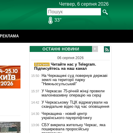
Четвер, 6 серпня 2026
33°
РЕКЛАМА
ОСТАННІ НОВИНИ
06 серпня 2026
Читайте нас у Telegram.
Підписуйтесь на наш канал
На Черкащині суд повернув державі
15:50
землі на території парку
"Нижньосульський"
У Черкасах 75-річній жінці провели
15:37
малоінвазивну операцію на серці
У Черкаському ТЦК відреагували на
14:42
скандальне відео під час оповіщення
Черкащина - новий центр
14:30
українського пауерліфтингу
СБУ викрила жительку Черкас, яка
13:06
поширювала проросійську