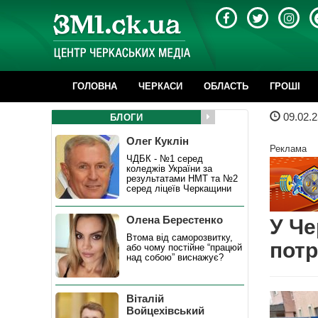
ГОЛОВНА
ЧЕРКАСИ
ОБЛАСТЬ
ГРОШІ
09.02.2
БЛОГИ
Олег Куклін
Реклама
ЧДБК - №1 серед
коледжів України за
результатами НМТ та №2
серед ліцеїв Черкащини
Олена Берестенко
У Че
Втома від саморозвитку,
потр
або чому постійне “працюй
над собою” виснажує?
Віталій
Войцехівський