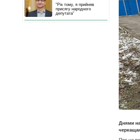
"Рік тому, я прийняв
присягу народного
депутата"
Днями на
черкащан
Про це по