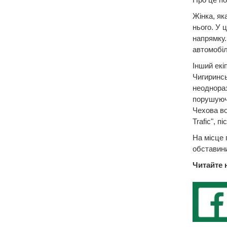
Жінка, як
нього. У 
напрямку.
автомобіл
Інший екі
Чигиринсь
неоднораз
порушуючи
Чехова во
Trafic", п
На місце 
обставин
Читайте 