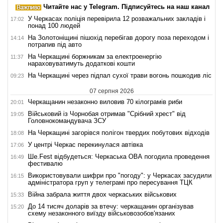
Читайте нас у Telegram. Підписуйтесь на наш канал
У Черкасах поліція перевірила 12 розважальних закладів і
17:02
понад 100 людей
На Золотоніщині пішохід перебігав дорогу поза переходом і
14:14
потрапив під авто
На Черкащині боржникам за електроенергію
11:37
нараховуватимуть додаткові кошти
На Черкащині через підпал сухої трави вогонь пошкодив ліс
09:23
07 серпня 2026
Черкащанин незаконно виловив 70 кілограмів риби
20:01
Військовий із Чорнобая отримав "Срібний хрест" від
19:05
Головнокомандувача ЗСУ
На Черкащині загорівся полігон твердих побутових відходів
18:08
У центрі Черкас перекинулася автівка
17:06
Ше.Fest відбудеться: Черкаська ОВА погодила проведення
16:49
фестивалю
Використовували шифри про "погоду": у Черкасах засудили
16:15
адміністратора груп у телеграмі про пересування ТЦК
Війна забрала життя двох черкаських військових
15:33
До 14 тисяч доларів за втечу: черкащанин організував
15:20
схему незаконного виїзду військовозобов'язаних