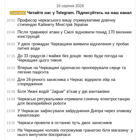
10 серпня 2026
Читайте нас у Telegram. Підписуйтесь на наш канал
Професор черкаського вишу отримуватиме довічну
20:50
стипендію Кабінету Міністрів України
Після травневої атаки у Смілі відновили понад 170 віконних
19:46
конструкцій
У двох громадах Черкащини виявили відхилення у пробах
18:02
питної води
До 33 градусів і майже без дощів: якою буде погода на
17:15
Черкащині цього тижня
Вперше на Черкащині одночасно прооперували серце та
16:33
легеню пацієнта
Для 24-річного захисника з Черкас відкрили збір на
15:59
спорядження
Біля Умані водій "Jaguar" в'їхав у дві вантажівки
15:38
Черкаські рятувальники отримали сонячну електростанцію
14:58
для безперебійної роботи
У Черкасах зафіксували забруднення Дніпра через зливову
13:59
каналізацію
Черкаси провели в останню путь двох захисників
13:45
На Черкащині чоловік погрожував гранатою біля магазину: у
12:29
нього вилучили боєприпаси