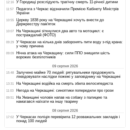
У Городищі розслідують трагічну смерть 11-річної дитини
12:16
Педагога з Черкас відзначили Премією Кабінету Міністрів
11:57
України
Церкву 1838 року на Черкащині хочуть внести до
10:55
Держреєстру пам'яток
На Черкащині зіткнулися два авто та мотоцикл: є
10:07
постраждалий (ФОТО)
У Черкасах на кілька днів заборонять пити воду з-під крана:
09:29
у чому причина
Нічна атака на Черкащину: сили ППО знищили шість
09:09
ворожих безпілотників
09 серпня 2026
Залучено майже 70 людей: рятувальники продовжують
15:48
ліквідовувати наслідки пожежі у заповіднику на Черкащині
На Черкащині водійка на смерть збила велосипедиста
13:31
Негода на Черкащині: синоптики попередили про грози
11:03
На Уманщині чоловік напав на собаку з палицею та
09:51
намагався наїхати на іншу тварину
08 серпня 2026
У Черкасах поліція перевірила 12 розважальних закладів і
17:02
понад 100 людей