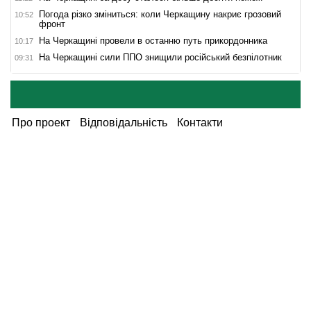
Погода різко зміниться: коли Черкащину накриє грозовий
10:52
фронт
На Черкащині провели в останню путь прикордонника
10:17
На Черкащині сили ППО знищили російський безпілотник
09:31
Про проект
Відповідальність
Контакти