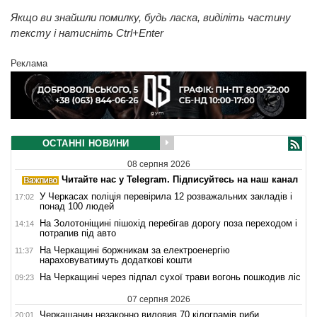
Якщо ви знайшли помилку, будь ласка, виділіть частину
тексту і натисніть Ctrl+Enter
Реклама
ОСТАННІ НОВИНИ
08 серпня 2026
Читайте нас у Telegram. Підписуйтесь на наш канал
У Черкасах поліція перевірила 12 розважальних закладів і
17:02
понад 100 людей
На Золотоніщині пішохід перебігав дорогу поза переходом і
14:14
потрапив під авто
На Черкащині боржникам за електроенергію
11:37
нараховуватимуть додаткові кошти
На Черкащині через підпал сухої трави вогонь пошкодив ліс
09:23
07 серпня 2026
Черкащанин незаконно виловив 70 кілограмів риби
20:01