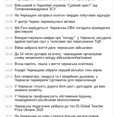
Військовий із Чорнобая отримав "Срібний хрест" від
19:05
Головнокомандувача ЗСУ
На Черкащині загорівся полігон твердих побутових відходів
18:08
У центрі Черкас перекинулася автівка
17:06
Ше.Fest відбудеться: Черкаська ОВА погодила проведення
16:49
фестивалю
Використовували шифри про "погоду": у Черкасах засудили
16:15
адміністратора груп у телеграмі про пересування ТЦК
Війна забрала життя двох черкаських військових
15:33
До 14 тисяч доларів за втечу: черкащанин організував
15:20
схему незаконного виїзду військовозобов'язаних
Вічна пам'ять: пішла з життя черкаська освітянка
14:44
Аграрії Черкащини зібрали перший мільйон тонн зерна
14:26
Без генератора, пандуса та з аварійною душовою: у
13:14
Черкасах перевірили гуртожиток для переселенців
У Черкасах готують дороги біля шкіл і дитсадків: де вже
12:31
оновили розмітку
У Черкасах профінансують обстеження будинку,
12:08
пошкодженого російським безпілотником
Черкаська педагогиня увійшла до топ-25 Global Teacher
11:57
Prize Ukraine 2026
На Черкащині за добу сталося більше десяти пожеж
11:22