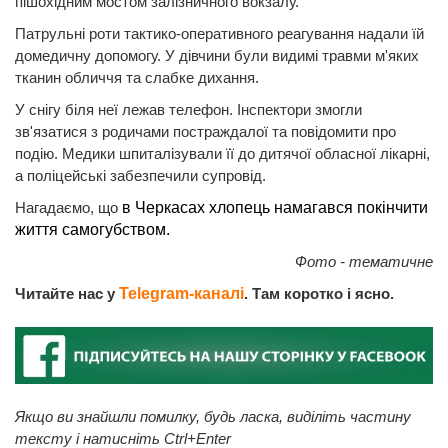
пішохідним мостом залізничного вокзалу.
Патрульні роти тактико-оперативного реагування надали їй
домедичну допомогу. У дівчини були видимі травми м'яких
тканин обличчя та слабке дихання.
У снігу біля неї лежав телефон. Інспектори змогли
зв'язатися з родичами постраждалої та повідомити про
подію. Медики шпиталізували її до дитячої обласної лікарні,
а поліцейські забезпечили супровід.
Нагадаємо, що
в Черкасах хлопець намагався покінчити
життя самогубством.
Фото - тематичне
Читайте нас у
Telegram-каналі
. Там коротко і ясно.
Якщо ви знайшли помилку, будь ласка, виділіть частину
тексту і натисніть Ctrl+Enter