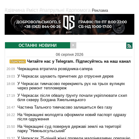
#дівчина
#міст
#патрульні
#допомога
Реклама
ОСТАННІ НОВИНИ
06 серпня 2026
Читайте нас у Telegram. Підписуйтесь на наш канал
Черкащина втратила розвідника-сапера
20:09
У Черкасах шукають причетних до отруєння дерев
19:03
У Черкасах тимчасово перекриють рух на трьох вулицях
18:08
через ремонт тепломереж
У Черкасах після обвалу ґрунту почали укріплювати схил
17:19
біля скверу Богдана Хмельницького
Частина Тального тимчасово залишиться без газу
16:47
На Черкащині молодята оформили новий паспорт одразу
16:22
після одруження
На Черкащині суд повернув державі землі на території
15:50
парку "Нижньосульський"
У Черкасах 75-річній жінці провели малоінвазивну операцію
15:37