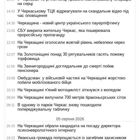
на серці
У Черкаському ТЦК відреагували на скандальне відео під
14:42
час оповіщення
Черкащина - новий центр українського пауерліфтингу
14:30
СБУ викрила жительку Черкас, яка поширювала
13:06
проросійську пропаганду
На Черкащині оголосили жовтий рівень небезпеки через
12:43
грози
На Золотоніщині понад 30 рятувальників гасять пожежу
12:07
торфовища
На Звенигородщині доглядальник до смерті побив
11:59
пенсіонера
Омбудсман: у військовій частині на Черкащині жорстоко
10:58
побили мобілізованого бійця
На Черкащині п'яний мотоцикліст зіткнувся з мопедом
10:13
На Черкащині вилучили 700 метрів браконьєрських сіток
09:54
В одному із парків Черкас знову пошкодили
09:11
попереджувальну табличку
05 серпня 2026
На Черкащині обрали кандидата на посаду директора
20:15
психоневрологічного інтернату
Уманська громада попрощається із загиблим захисником
19:22