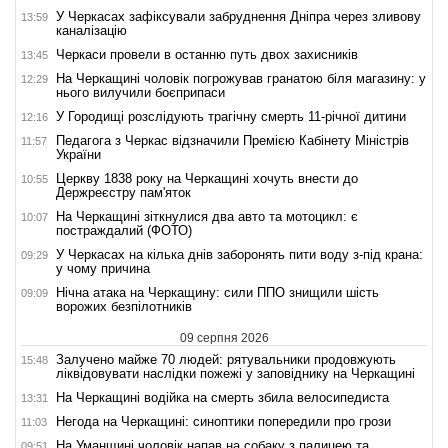
У Черкасах зафіксували забруднення Дніпра через зливову
13:59
каналізацію
Черкаси провели в останню путь двох захисників
13:45
На Черкащині чоловік погрожував гранатою біля магазину: у
12:29
нього вилучили боєприпаси
У Городищі розслідують трагічну смерть 11-річної дитини
12:16
Педагога з Черкас відзначили Премією Кабінету Міністрів
11:57
України
Церкву 1838 року на Черкащині хочуть внести до
10:55
Держреєстру пам'яток
На Черкащині зіткнулися два авто та мотоцикл: є
10:07
постраждалий (ФОТО)
У Черкасах на кілька днів заборонять пити воду з-під крана:
09:29
у чому причина
Нічна атака на Черкащину: сили ППО знищили шість
09:09
ворожих безпілотників
09 серпня 2026
Залучено майже 70 людей: рятувальники продовжують
15:48
ліквідовувати наслідки пожежі у заповіднику на Черкащині
На Черкащині водійка на смерть збила велосипедиста
13:31
Негода на Черкащині: синоптики попередили про грози
11:03
На Уманщині чоловік напав на собаку з палицею та
09:51