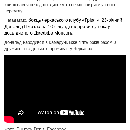
хвилювався перед поєдинокм та не міг повірити у свою
перемогу.
Нагадаємо,
боєць черкаського клубу «Грізлі», 23-річний
Дональд Нжатах на 50 секунді відправив у нокаут
досвідченого Джеффа Монсона.
Дональд народився в Камеруні. Вже п’ять років разом із
дружиною та донькою проживає у Черкасах.
Фото: Burimov Denis, Facebook