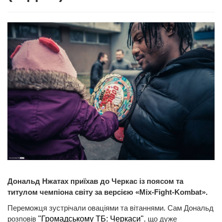
Дональд Нжатах приїхав до Черкас із поясом та
титулом чемпіона світу за версією «Mix-Fight-Kombat».
Переможця зустрічали оваціями та вітаннями. Сам Дональд
розповів
"Громадському ТБ: Черкаси"
, що дуже