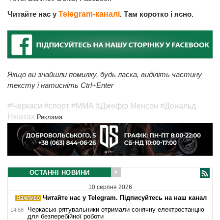
Читайте нас у
Telegram-каналі
. Там коротко і ясно.
Якщо ви знайшли помилку, будь ласка, виділіть частину
тексту і натисніть Ctrl+Enter
#Черкаси
#cпорт
#ММА
#Джефф Менсон
#Дональд
Нжатах
Реклама
ОСТАННІ НОВИНИ
10 серпня 2026
Читайте нас у Telegram. Підписуйтесь на наш канал
Черкаські рятувальники отримали сонячну електростанцію
14:58
для безперебійної роботи