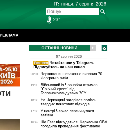
П'ятниця, 7 серпня 2026
23°
РЕКЛАМА
ОСТАННІ НОВИНИ
07 серпня 2026
Читайте нас у Telegram.
Підписуйтесь на наш канал
Черкащанин незаконно виловив 70
20:01
кілограмів риби
Військовий із Чорнобая отримав
19:05
"Срібний хрест" від
оти
Головнокомандувача ЗСУ
На Черкащині загорівся полігон
18:08
твердих побутових відходів
У центрі Черкас перекинулася
17:06
автівка
Ше.Fest відбудеться: Черкаська ОВА
16:49
погодила проведення фестивалю