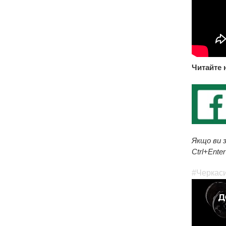
Читайте 
Якщо ви з
Ctrl+Enter
#Черкас