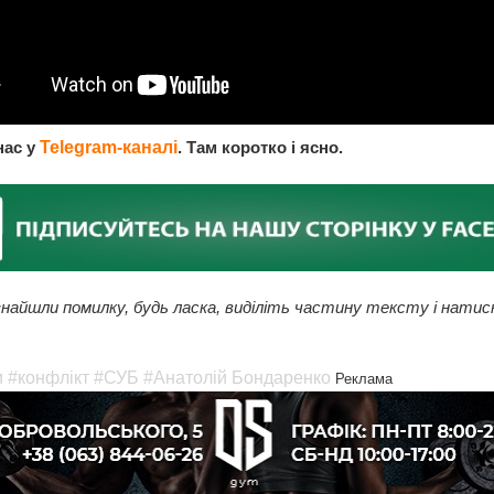
нас у
Telegram-каналі
. Там коротко і ясно.
найшли помилку, будь ласка, виділіть частину тексту і натис
и
#конфлікт
#СУБ
#Анатолій Бондаренко
Реклама