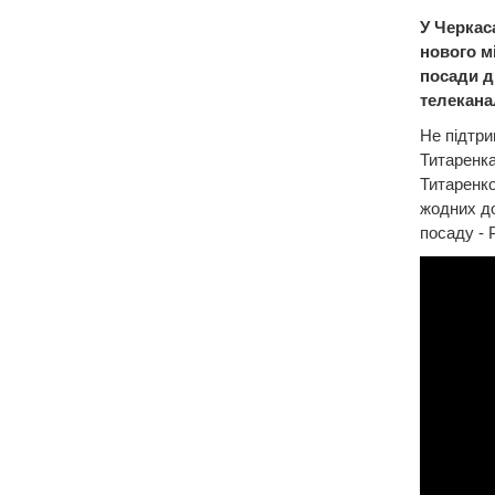
У Черкас
нового м
посади д
телекана
Не підтри
Титаренка
Титаренко
жодних до
посаду - 