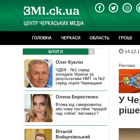
ГОЛОВНА
ЧЕРКАСИ
ОБЛАСТЬ
ГРОШІ
14.12.1
БЛОГИ
Олег Куклін
Реклама
ЧДБК - №1 серед
коледжів України за
результатами НМТ та №2
серед ліцеїв Черкащини
Олена Берестенко
У Че
Втома від саморозвитку,
ріше
або чому постійне “працюй
над собою” виснажує?
Віталій
Войцехівський