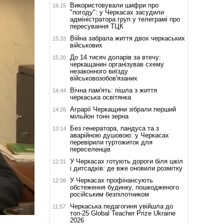
Використовували шифри про
16:15
"погоду": у Черкасах засудили
адміністратора груп у телеграмі про
пересування ТЦК
Війна забрала життя двох черкаських
15:33
військових
До 14 тисяч доларів за втечу:
15:20
черкащанин організував схему
незаконного виїзду
військовозобов'язаних
Вічна пам'ять: пішла з життя
14:44
черкаська освітянка
Аграрії Черкащини зібрали перший
14:26
мільйон тонн зерна
Без генератора, пандуса та з
13:14
аварійною душовою: у Черкасах
перевірили гуртожиток для
переселенців
У Черкасах готують дороги біля шкіл
12:31
і дитсадків: де вже оновили розмітку
У Черкасах профінансують
12:08
обстеження будинку, пошкодженого
російським безпілотником
Черкаська педагогиня увійшла до
11:57
топ-25 Global Teacher Prize Ukraine
2026