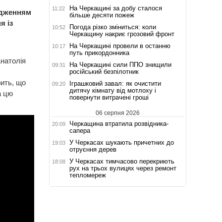
На Черкащині за добу сталося
11:22
ядженням
більше десяти пожеж
я із
Погода різко зміниться: коли
10:52
Черкащину накриє грозовий фронт
На Черкащині провели в останню
10:17
путь прикордонника
Анатолія
На Черкащині сили ППО знищили
09:31
російський безпілотник
рить, що
Іграшковий завал: як очистити
09:20
дитячу кімнату від мотлоху і
а цю
повернути витрачені гроші
06 серпня 2026
Черкащина втратила розвідника-
20:09
сапера
У Черкасах шукають причетних до
19:03
отруєння дерев
У Черкасах тимчасово перекриють
18:08
рух на трьох вулицях через ремонт
тепломереж