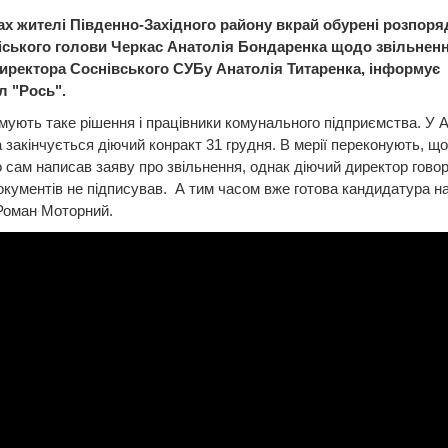
ах жителі Південно-Західного району вкрай обурені розпор
іського голови Черкас Анатолія Бондаренка щодо звільненн
иректора Соснівського СУБу Анатолія Титаренка, інформує
л "Рось".
мують таке рішення і працівники комунального підприємства. У 
 закінчується діючий конракт 31 грудня. В мерії переконують, що
 сам написав заяву про звільнення, однак діючий директор гово
кументів не підписував. А тим часом вже готова кандидатура н
Роман Моторний.