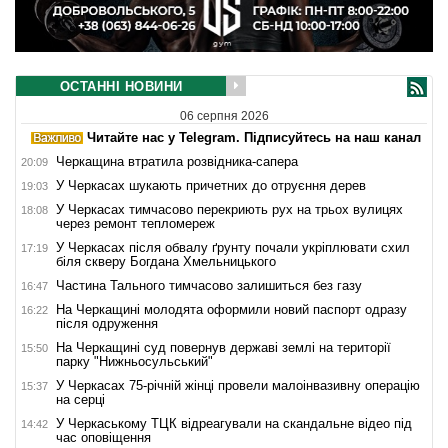
ОСТАННІ НОВИНИ
06 серпня 2026
Читайте нас у Telegram. Підписуйтесь на наш канал
Черкащина втратила розвідника-сапера
20:09
У Черкасах шукають причетних до отруєння дерев
19:03
У Черкасах тимчасово перекриють рух на трьох вулицях
18:08
через ремонт тепломереж
У Черкасах після обвалу ґрунту почали укріплювати схил
17:19
біля скверу Богдана Хмельницького
Частина Тального тимчасово залишиться без газу
16:47
На Черкащині молодята оформили новий паспорт одразу
16:22
після одруження
На Черкащині суд повернув державі землі на території
15:50
парку "Нижньосульський"
У Черкасах 75-річній жінці провели малоінвазивну операцію
15:37
на серці
У Черкаському ТЦК відреагували на скандальне відео під
14:42
час оповіщення