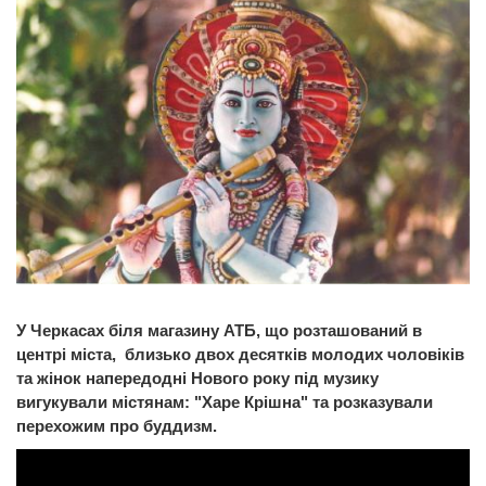
У Черкасах біля магазину АТБ, що розташований в
центрі міста, близько двох десятків молодих чоловіків
та жінок напередодні Нового року під музику
вигукували містянам: "Харе Крішна" та розказували
перехожим про буддизм.