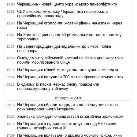
Черкащина - новий центр українського пауерліфтингу
14:30
СБУ викрила жительку Черкас, яка поширювала
13:06
проросійську пропаганду
На Черкащині оголосили жовтий рівень небезпеки через
12:43
грози
На Золотоніщині понад 30 рятувальників гасять пожежу
12:07
торфовища
На Звенигородщині доглядальник до смерті побив
11:59
пенсіонера
Омбудсман: у військовій частині на Черкащині жорстоко
10:58
побили мобілізованого бійця
На Черкащині п'яний мотоцикліст зіткнувся з мопедом
10:13
На Черкащині вилучили 700 метрів браконьєрських сіток
09:54
В одному із парків Черкас знову пошкодили
09:11
попереджувальну табличку
05 серпня 2026
На Черкащині обрали кандидата на посаду директора
20:15
психоневрологічного інтернату
Уманська громада попрощається із загиблим захисником
19:22
На Черкащині з підрядника стягнуть понад 670 тисяч
18:17
гривень штрафних санкцій
На Черкащині врятували рідкісного чорного грифа, який
17:09