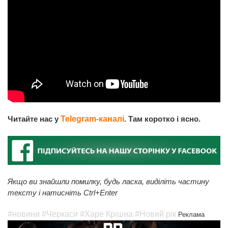
Читайте нас у
Telegram-каналі
. Там коротко і ясно.
Якщо ви знайшли помилку, будь ласка, виділіть частину
тексту і натисніть Ctrl+Enter
#новини
#Черкаси
#Харе Крішна
#Новий рік
Реклама