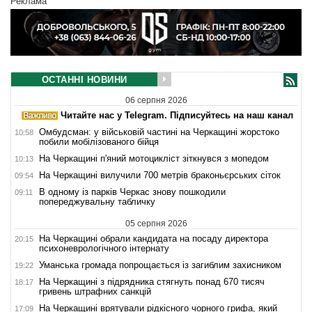
Реклама
ОСТАННІ НОВИНИ
06 серпня 2026
Читайте нас у Telegram. Підписуйтесь на наш канал
Омбудсман: у військовій частині на Черкащині жорстоко
10:58
побили мобілізованого бійця
На Черкащині п'яний мотоцикліст зіткнувся з мопедом
10:13
На Черкащині вилучили 700 метрів браконьєрських сіток
09:54
В одному із парків Черкас знову пошкодили
09:11
попереджувальну табличку
05 серпня 2026
На Черкащині обрали кандидата на посаду директора
20:15
психоневрологічного інтернату
Уманська громада попрощається із загиблим захисником
19:22
На Черкащині з підрядника стягнуть понад 670 тисяч
18:17
гривень штрафних санкцій
На Черкащині врятували рідкісного чорного грифа, який
17:09