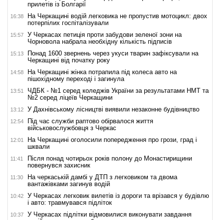
прилетів із Болгарії
На Черкащині водій легковика не пропустив мотоцикл: двох
16:38
потерпілих госпіталізували
У Черкасах петиція проти забудови зеленої зони на
15:57
Чорновола набрала необхідну кількість підписів
Понад 1600 звернень через укуси тварин зафіксували на
15:13
Черкащині від початку року
На Черкащині жінка потрапила під колеса авто на
14:58
пішохідному переході і загинула
ЧДБК - №1 серед коледжів України за результатами НМТ та
13:51
№2 серед ліцеїв Черкащини
У Дахнівському лісництві виявили незаконне будівництво
13:12
Під час служби раптово обірвалося життя
12:54
військовослужбовця з Черкас
На Черкащині оголосили попередження про грози, град і
12:01
шквали
Після понад чотирьох років полону до Монастирищини
11:41
повернувся захисник
На черкаській дамбі у ДТП з легковиком та двома
11:30
вантажівками загинув водій
У Черкасах легковик вилетів із дороги та врізався у будівлю
10:42
і авто: травмувався підліток
У Черкасах підлітки відмовилися виконувати завдання
10:37