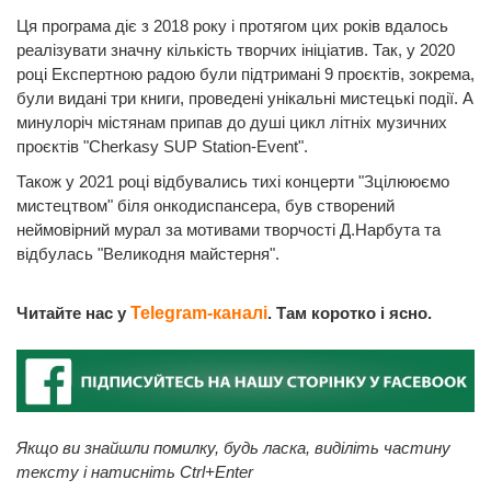
Ця програма діє з 2018 року і протягом цих років вдалось
реалізувати значну кількість творчих ініціатив. Так, у 2020
році Експертною радою були підтримані 9 проєктів, зокрема,
були видані три книги, проведені унікальні мистецькі події. А
минулоріч містянам припав до душі цикл літніх музичних
проєктів "Cherkasy SUP Station-Event".
Також у 2021 році відбувались тихі концерти "Зцілююємо
мистецтвом" біля онкодиспансера, був створений
неймовірний мурал за мотивами творчості Д.Нарбута та
відбулась "Великодня майстерня".
Читайте нас у
Telegram-каналі
. Там коротко і ясно.
Якщо ви знайшли помилку, будь ласка, виділіть частину
тексту і натисніть Ctrl+Enter