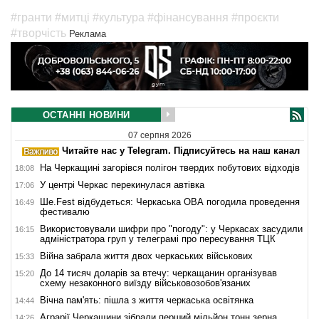
#гранти
#митці
#культура
#фінансування
#проєкти
#творчість
Реклама
ОСТАННІ НОВИНИ
07 серпня 2026
Читайте нас у Telegram. Підписуйтесь на наш канал
На Черкащині загорівся полігон твердих побутових відходів
18:08
У центрі Черкас перекинулася автівка
17:06
Ше.Fest відбудеться: Черкаська ОВА погодила проведення
16:49
фестивалю
Використовували шифри про "погоду": у Черкасах засудили
16:15
адміністратора груп у телеграмі про пересування ТЦК
Війна забрала життя двох черкаських військових
15:33
До 14 тисяч доларів за втечу: черкащанин організував
15:20
схему незаконного виїзду військовозобов'язаних
Вічна пам'ять: пішла з життя черкаська освітянка
14:44
Аграрії Черкащини зібрали перший мільйон тонн зерна
14:26