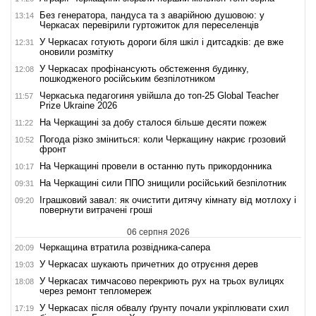
Без генератора, пандуса та з аварійною душовою: у
13:14
Черкасах перевірили гуртожиток для переселенців
У Черкасах готують дороги біля шкіл і дитсадків: де вже
12:31
оновили розмітку
У Черкасах профінансують обстеження будинку,
12:08
пошкодженого російським безпілотником
Черкаська педагогиня увійшла до топ-25 Global Teacher
11:57
Prize Ukraine 2026
На Черкащині за добу сталося більше десяти пожеж
11:22
Погода різко зміниться: коли Черкащину накриє грозовий
10:52
фронт
На Черкащині провели в останню путь прикордонника
10:17
На Черкащині сили ППО знищили російський безпілотник
09:31
Іграшковий завал: як очистити дитячу кімнату від мотлоху і
09:20
повернути витрачені гроші
06 серпня 2026
Черкащина втратила розвідника-сапера
20:09
У Черкасах шукають причетних до отруєння дерев
19:03
У Черкасах тимчасово перекриють рух на трьох вулицях
18:08
через ремонт тепломереж
У Черкасах після обвалу ґрунту почали укріплювати схил
17:19