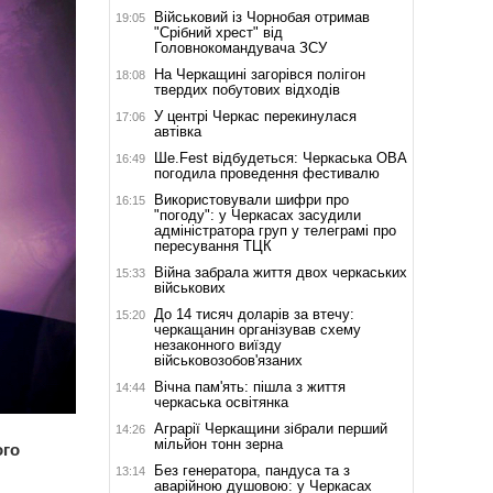
Військовий із Чорнобая отримав
19:05
"Срібний хрест" від
Головнокомандувача ЗСУ
На Черкащині загорівся полігон
18:08
твердих побутових відходів
У центрі Черкас перекинулася
17:06
автівка
Ше.Fest відбудеться: Черкаська ОВА
16:49
погодила проведення фестивалю
Використовували шифри про
16:15
"погоду": у Черкасах засудили
адміністратора груп у телеграмі про
пересування ТЦК
Війна забрала життя двох черкаських
15:33
військових
До 14 тисяч доларів за втечу:
15:20
черкащанин організував схему
незаконного виїзду
військовозобов'язаних
Вічна пам'ять: пішла з життя
14:44
черкаська освітянка
Аграрії Черкащини зібрали перший
14:26
мільйон тонн зерна
ого
Без генератора, пандуса та з
13:14
аварійною душовою: у Черкасах