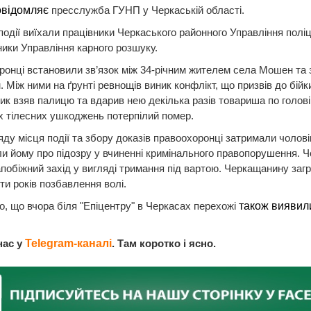
овідомляє
пресслужба ГУНП у Черкаській області.
події виїхали працівники Черкаського районного Управління поліці
ики Управління карного розшуку.
онці встановили зв’язок між 34-річним жителем села Мошен та 
. Між ними на ґрунті ревнощів виник конфлікт, що призвів до бійк
к взяв палицю та вдарив нею декілька разів товариша по голові.
 тілесних ушкоджень потерпілий помер.
яду місця події та збору доказів правоохоронці затримали чолові
и йому про підозру у вчиненні кримінального правопорушення. Ч
побіжний захід у вигляді тримання під вартою. Черкащанину заг
ти років позбавлення волі.
, що вчора біля "Епіцентру" в Черкасах перехожі
також виявил
.
нас у
Telegram-каналі
. Там коротко і ясно.