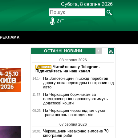
Субота, 8 серпня 2026
27°
РЕКЛАМА
ОСТАННІ НОВИНИ
08 серпня 2026
Читайте нас у Telegram.
Підписуйтесь на наш канал
На Золотоніщині пішохід перебігав
14:14
дорогу поза переходом і потрапив під
авто
На Черкащині боржникам за
11:37
електроенергію нараховуватимуть
додаткові кошти
На Черкащині через підпал сухої
09:23
трави вогонь пошкодив ліс
07 серпня 2026
Черкащанин незаконно виловив 70
20:01
кілограмів риби