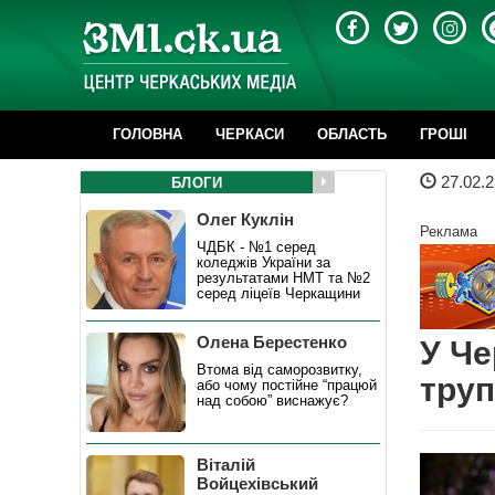
ГОЛОВНА
ЧЕРКАСИ
ОБЛАСТЬ
ГРОШІ
27.02.2
БЛОГИ
Олег Куклін
Реклама
ЧДБК - №1 серед
коледжів України за
результатами НМТ та №2
серед ліцеїв Черкащини
Олена Берестенко
У Че
Втома від саморозвитку,
тру
або чому постійне “працюй
над собою” виснажує?
Віталій
Войцехівський