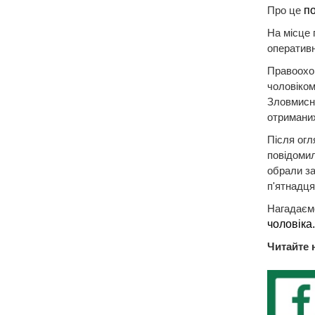
Про це
п
На місце 
оперативн
Правоохор
чоловіком
Зловмисни
отриманих
Після огл
повідомил
обрали за
п'ятнадця
Нагадаємо
чоловіка
Читайте 