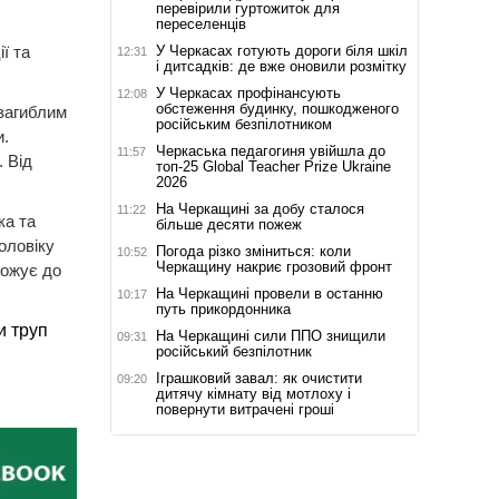
перевірили гуртожиток для
переселенців
У Черкасах готують дороги біля шкіл
ї та
12:31
і дитсадків: де вже оновили розмітку
У Черкасах профінансують
12:08
обстеження будинку, пошкодженого
загиблим
російським безпілотником
и.
Черкаська педагогиня увійшла до
11:57
 Від
топ-25 Global Teacher Prize Ukraine
2026
На Черкащині за добу сталося
11:22
ка та
більше десяти пожеж
оловіку
Погода різко зміниться: коли
10:52
Черкащину накриє грозовий фронт
рожує до
На Черкащині провели в останню
10:17
путь прикордонника
и труп
На Черкащині сили ППО знищили
09:31
російський безпілотник
Іграшковий завал: як очистити
09:20
дитячу кімнату від мотлоху і
повернути витрачені гроші