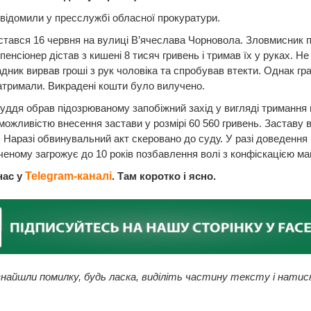
відомили у пресслужбі обласної прокуратури.
стався 16 червня на вулиці В’ячеслава Чорновола. Зловмисник п
 пенсіонер дістав з кишені 8 тисяч гривень і тримав їх у руках. Не
адник вирвав гроші з рук чоловіка та спробував втекти. Однак гр
тримали. Викрадені кошти було вилучено.
уддя обрав підозрюваному запобіжний захід у вигляді тримання 
можливістю внесення застави у розмірі 60 560 гривень. Заставу 
 Наразі обвинувальний акт скеровано до суду. У разі доведення 
еному загрожує до 10 років позбавлення волі з конфіскацією ма
нас у
Telegram-каналі
. Там коротко і ясно.
найшли помилку, будь ласка, виділіть частину тексту і натис