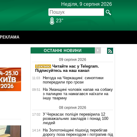
Неділя, 9 серпня 2026
23°
РЕКЛАМА
ОСТАННІ НОВИНИ
09 серпня 2026
Читайте нас у Telegram.
Підписуйтесь на наш канал
Негода на Черкащині: синоптики
11:03
попередили про грози
На Уманщині чоловік напав на собаку
09:51
з палицею та намагався наїхати на
іншу тварину
08 серпня 2026
У Черкасах поліція перевірила 12
17:02
розважальних закладів і понад 100
людей
На Золотоніщині пішохід перебігав
14:14
дорогу поза переходом і потрапив під