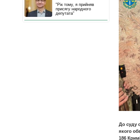
"Рік тому, я прийняв
присягу народного
депутата"
До суду 
якого обв
186 Крим