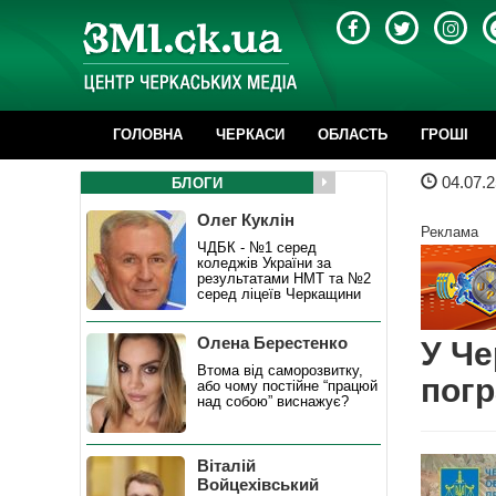
ГОЛОВНА
ЧЕРКАСИ
ОБЛАСТЬ
ГРОШІ
04.07.2
БЛОГИ
Олег Куклін
Реклама
ЧДБК - №1 серед
коледжів України за
результатами НМТ та №2
серед ліцеїв Черкащини
Олена Берестенко
У Че
Втома від саморозвитку,
погр
або чому постійне “працюй
над собою” виснажує?
Віталій
Войцехівський