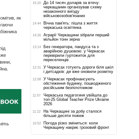
До 14 тисяч доларів за втечу:
15:20
черкащанин організував схему
незаконного виїзду
військовозобов'язаних
омітив, як
Вічна пам'ять: пішла з життя
14:44
 гаючи
черкаська освітянка
абіжника
Аграрії Черкащини зібрали перший
14:26
мільйон тонн зерна
Без генератора, пандуса та з
13:14
під
аварійною душовою: у Черкасах
вже
перевірили гуртожиток для
переселенців
вини,
У Черкасах готують дороги біля шкіл
12:31
йна.
і дитсадків: де вже оновили розмітку
У Черкасах профінансують
12:08
обстеження будинку, пошкодженого
російським безпілотником
Черкаська педагогиня увійшла до
11:57
топ-25 Global Teacher Prize Ukraine
2026
На Черкащині за добу сталося
11:22
більше десяти пожеж
Погода різко зміниться: коли
ніть
10:52
Черкащину накриє грозовий фронт