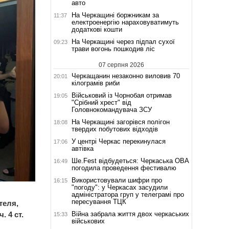
авто
На Черкащині боржникам за
11:37
електроенергію нараховуватимуть
додаткові кошти
На Черкащині через підпал сухої
09:23
трави вогонь пошкодив ліс
07 серпня 2026
Черкащанин незаконно виловив 70
20:01
кілограмів риби
Військовий із Чорнобая отримав
19:05
"Срібний хрест" від
Головнокомандувача ЗСУ
На Черкащині загорівся полігон
18:08
твердих побутових відходів
У центрі Черкас перекинулася
17:06
автівка
Ше.Fest відбудеться: Черкаська ОВА
16:49
погодила проведення фестивалю
Використовували шифри про
16:15
"погоду": у Черкасах засудили
адміністратора груп у телеграмі про
пересування ТЦК
теля,
Війна забрала життя двох черкаських
 4 ст.
15:33
військових