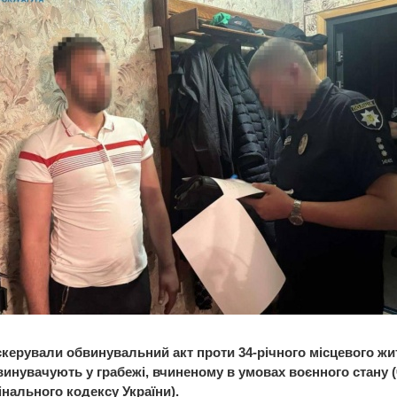
скерували обвинувальний акт проти 34-річного місцевого жи
инувачують у грабежі, вчиненому в умовах воєнного стану (ч.
інального кодексу України).