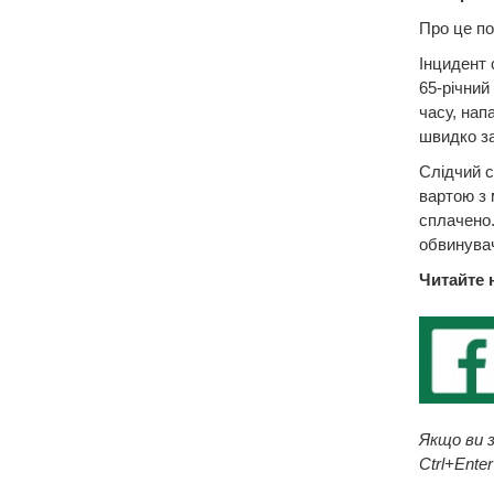
Про це по
Інцидент 
65-річний
часу, нап
швидко за
Слідчий с
вартою з 
сплачено.
обвинувач
Читайте 
Якщо ви з
Ctrl+Enter