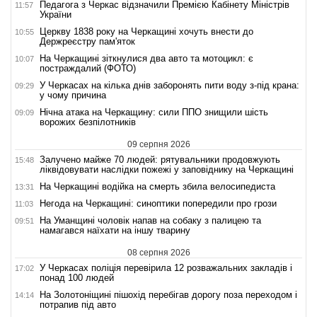
Педагога з Черкас відзначили Премією Кабінету Міністрів
11:57
України
Церкву 1838 року на Черкащині хочуть внести до
10:55
Держреєстру пам'яток
На Черкащині зіткнулися два авто та мотоцикл: є
10:07
постраждалий (ФОТО)
У Черкасах на кілька днів заборонять пити воду з-під крана:
09:29
у чому причина
Нічна атака на Черкащину: сили ППО знищили шість
09:09
ворожих безпілотників
09 серпня 2026
Залучено майже 70 людей: рятувальники продовжують
15:48
ліквідовувати наслідки пожежі у заповіднику на Черкащині
На Черкащині водійка на смерть збила велосипедиста
13:31
Негода на Черкащині: синоптики попередили про грози
11:03
На Уманщині чоловік напав на собаку з палицею та
09:51
намагався наїхати на іншу тварину
08 серпня 2026
У Черкасах поліція перевірила 12 розважальних закладів і
17:02
понад 100 людей
На Золотоніщині пішохід перебігав дорогу поза переходом і
14:14
потрапив під авто