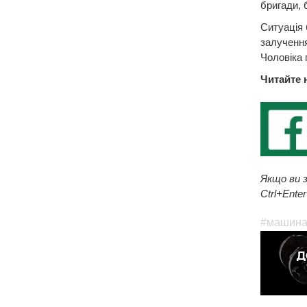
бригади, 
Ситуація 
залучення
Чоловіка 
Читайте 
Якщо ви з
Ctrl+Enter
#машин