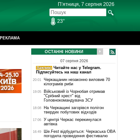
П'ятниця, 7 серпня 2026
23°
РЕКЛАМА
ОСТАННІ НОВИНИ
07 серпня 2026
Читайте нас у Telegram.
Підписуйтесь на наш канал
Черкащанин незаконно виловив 70
20:01
кілограмів риби
Військовий із Чорнобая отримав
19:05
"Срібний хрест" від
Головнокомандувача ЗСУ
На Черкащині загорівся полігон
18:08
твердих побутових відходів
У центрі Черкас перекинулася
17:06
автівка
Ше.Fest відбудеться: Черкаська ОВА
16:49
погодила проведення фестивалю