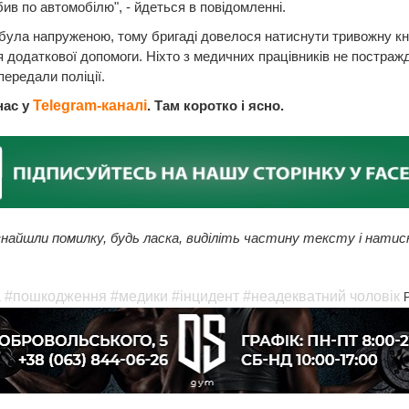
бив по автомобілю", - йдеться в повідомленні.
була напруженою, тому бригаді довелося натиснути тривожну к
 додаткової допомоги. Ніхто з медичних працівників не постраж
передали поліції.
нас у
Telegram-каналі
. Там коротко і ясно.
найшли помилку, будь ласка, виділіть частину тексту і натис
а
#пошкодження
#медики
#інцидент
#неадекватний чоловік