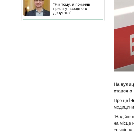
"Рік тому, я прийняв
присягу народного
депутата"
На вулиц
стався о 
Про це
і
медицини
"Надійшов
на місце 
сп’яніння