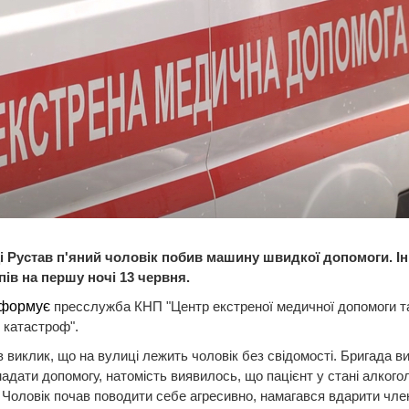
і Рустав п'яний чоловік побив машину швидкої допомоги. І
пів на першу ночі 13 червня.
нформує
пресслужба КНП "Центр екстреної медичної допомоги т
 катастроф".
 виклик, що на вулиці лежить чоловік без свідомості. Бригада 
надати допомогу, натомість виявилось, що пацієнт у стані алкого
. Чоловік почав поводити себе агресивно, намагався вдарити чле