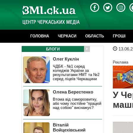
ГОЛОВНА
ЧЕРКАСИ
ОБЛАСТЬ
ГРОШІ
13.06.2
БЛОГИ
Олег Куклін
Реклама
ЧДБК - №1 серед
коледжів України за
результатами НМТ та №2
серед ліцеїв Черкащини
Олена Берестенко
У Че
Втома від саморозвитку,
маш
або чому постійне “працюй
над собою” виснажує?
Віталій
Войцехівський