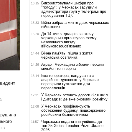
Використовували шифри про
16:15
"погоду": у Черкасах засудили
адміністратора груп у телеграмі про
пересування ТЦК
Війна забрала життя двох черкаських
15:33
військових
До 14 тисяч доларів за втечу:
15:20
черкащанин організував схему
незаконного виїзду
військовозобов'язаних
Вічна пам'ять: пішла з життя
14:44
черкаська освітянка
Аграрії Черкащини зібрали перший
14:26
мільйон тонн зерна
Без генератора, пандуса та з
13:14
аварійною душовою: у Черкасах
нцидент
перевірили гуртожиток для
переселенців
У Черкасах готують дороги біля шкіл
12:31
а
і дитсадків: де вже оновили розмітку
У Черкасах профінансують
12:08
обстеження будинку, пошкодженого
російським безпілотником
вирушила
льного
Черкаська педагогиня увійшла до
11:57
топ-25 Global Teacher Prize Ukraine
нів
2026