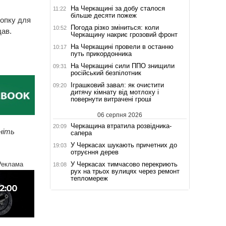
На Черкащині за добу сталося
11:22
більше десяти пожеж
нопку для
Погода різко зміниться: коли
10:52
дав.
Черкащину накриє грозовий фронт
На Черкащині провели в останню
10:17
путь прикордонника
На Черкащині сили ППО знищили
09:31
російський безпілотник
Іграшковий завал: як очистити
09:20
дитячу кімнату від мотлоху і
повернути витрачені гроші
06 серпня 2026
Черкащина втратила розвідника-
20:09
ніть
сапера
У Черкасах шукають причетних до
19:03
отруєння дерев
У Черкасах тимчасово перекриють
Реклама
18:08
рух на трьох вулицях через ремонт
тепломереж