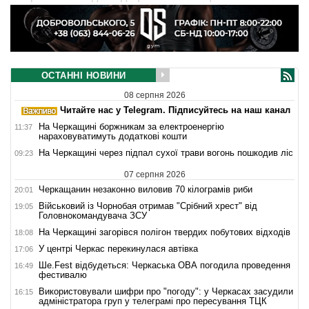
ОСТАННІ НОВИНИ
08 серпня 2026
Читайте нас у Telegram. Підписуйтесь на наш канал
На Черкащині боржникам за електроенергію
11:37
нараховуватимуть додаткові кошти
На Черкащині через підпал сухої трави вогонь пошкодив ліс
09:23
07 серпня 2026
Черкащанин незаконно виловив 70 кілограмів риби
20:01
Військовий із Чорнобая отримав "Срібний хрест" від
19:05
Головнокомандувача ЗСУ
На Черкащині загорівся полігон твердих побутових відходів
18:08
У центрі Черкас перекинулася автівка
17:06
Ше.Fest відбудеться: Черкаська ОВА погодила проведення
16:49
фестивалю
Використовували шифри про "погоду": у Черкасах засудили
16:15
адміністратора груп у телеграмі про пересування ТЦК