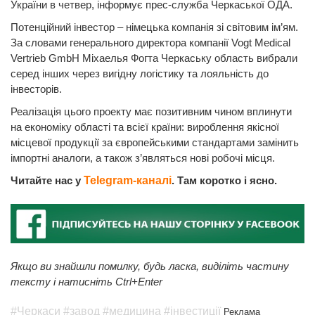
України в четвер, інформує прес-служба Черкаської ОДА.
Потенційний інвестор – німецька компанія зі світовим ім’ям.
За словами генерального директора компанії Vogt Medical
Vertrieb GmbH Міхаелья Фогта Черкаську область вибрали
серед інших через вигідну логістику та лояльність до
інвесторів.
Реалізація цього проекту має позитивним чином вплинути
на економіку області та всієї країни: вироблення якісної
місцевої продукції за європейськими стандартами замінить
імпортні аналоги, а також з’являться нові робочі місця.
Читайте нас у
Telegram-каналі
. Там коротко і ясно.
Якщо ви знайшли помилку, будь ласка, виділіть частину
тексту і натисніть Ctrl+Enter
#Черкаси
#завод
#медицина
#інвестиції
Реклама