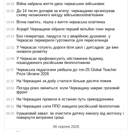
Війна забрала життя двох черкаських військових
15:33
До 14 тисяч доларів за втечу: черкащанин організував
15:20
схему незаконного виїзду військовозобов'язаних
Вічна пам'ять: пішла з життя черкаська освітянка
14:44
Аграрії Черкащини зібрали перший мільйон тонн зерна
14:26
Без генератора, пандуса та з аварійною душовою: у
13:14
Черкасах перевірили гуртожиток для переселенців
У Черкасах готують дороги біля шкіл і дитсадків: де вже
12:31
оновили розмітку
У Черкасах профінансують обстеження будинку,
12:08
пошкодженого російським безпілотником
Черкаська педагогиня увійшла до топ-25 Global Teacher
11:57
Prize Ukraine 2026
На Черкащині за добу сталося більше десяти пожеж
11:22
Погода різко зміниться: коли Черкащину накриє грозовий
10:52
фронт
На Черкащині провели в останню путь прикордонника
10:17
На Черкащині сили ППО знищили російський безпілотник
09:31
Іграшковий завал: як очистити дитячу кімнату від мотлоху і
09:20
повернути витрачені гроші
06 серпня 2026