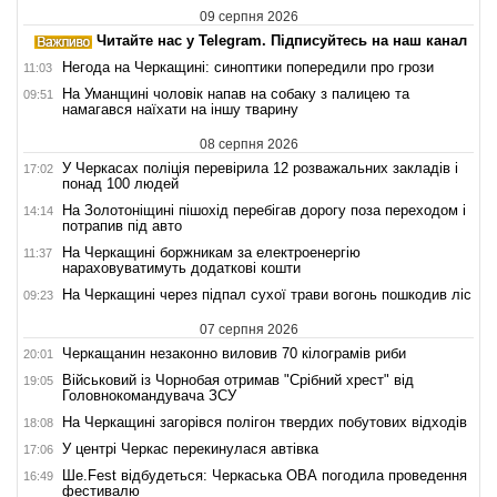
09 серпня 2026
Читайте нас у Telegram. Підписуйтесь на наш канал
Негода на Черкащині: синоптики попередили про грози
11:03
На Уманщині чоловік напав на собаку з палицею та
09:51
намагався наїхати на іншу тварину
08 серпня 2026
У Черкасах поліція перевірила 12 розважальних закладів і
17:02
понад 100 людей
На Золотоніщині пішохід перебігав дорогу поза переходом і
14:14
потрапив під авто
На Черкащині боржникам за електроенергію
11:37
нараховуватимуть додаткові кошти
На Черкащині через підпал сухої трави вогонь пошкодив ліс
09:23
07 серпня 2026
Черкащанин незаконно виловив 70 кілограмів риби
20:01
Військовий із Чорнобая отримав "Срібний хрест" від
19:05
Головнокомандувача ЗСУ
На Черкащині загорівся полігон твердих побутових відходів
18:08
У центрі Черкас перекинулася автівка
17:06
Ше.Fest відбудеться: Черкаська ОВА погодила проведення
16:49
фестивалю