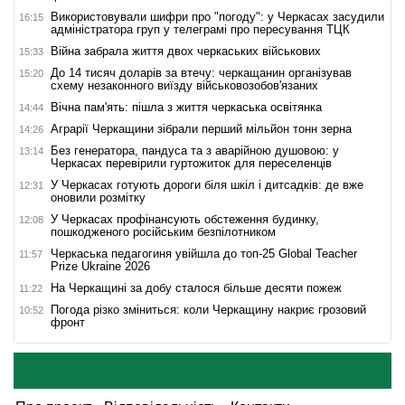
Використовували шифри про "погоду": у Черкасах засудили
16:15
адміністратора груп у телеграмі про пересування ТЦК
Війна забрала життя двох черкаських військових
15:33
До 14 тисяч доларів за втечу: черкащанин організував
15:20
схему незаконного виїзду військовозобов'язаних
Вічна пам'ять: пішла з життя черкаська освітянка
14:44
Аграрії Черкащини зібрали перший мільйон тонн зерна
14:26
Без генератора, пандуса та з аварійною душовою: у
13:14
Черкасах перевірили гуртожиток для переселенців
У Черкасах готують дороги біля шкіл і дитсадків: де вже
12:31
оновили розмітку
У Черкасах профінансують обстеження будинку,
12:08
пошкодженого російським безпілотником
Черкаська педагогиня увійшла до топ-25 Global Teacher
11:57
Prize Ukraine 2026
На Черкащині за добу сталося більше десяти пожеж
11:22
Погода різко зміниться: коли Черкащину накриє грозовий
10:52
фронт