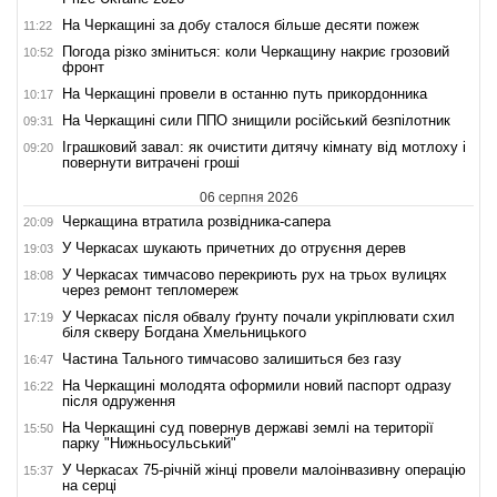
На Черкащині за добу сталося більше десяти пожеж
11:22
Погода різко зміниться: коли Черкащину накриє грозовий
10:52
фронт
На Черкащині провели в останню путь прикордонника
10:17
На Черкащині сили ППО знищили російський безпілотник
09:31
Іграшковий завал: як очистити дитячу кімнату від мотлоху і
09:20
повернути витрачені гроші
06 серпня 2026
Черкащина втратила розвідника-сапера
20:09
У Черкасах шукають причетних до отруєння дерев
19:03
У Черкасах тимчасово перекриють рух на трьох вулицях
18:08
через ремонт тепломереж
У Черкасах після обвалу ґрунту почали укріплювати схил
17:19
біля скверу Богдана Хмельницького
Частина Тального тимчасово залишиться без газу
16:47
На Черкащині молодята оформили новий паспорт одразу
16:22
після одруження
На Черкащині суд повернув державі землі на території
15:50
парку "Нижньосульський"
У Черкасах 75-річній жінці провели малоінвазивну операцію
15:37
на серці