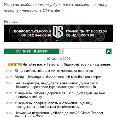
Якщо ви знайшли помилку, будь ласка, виділіть частину
тексту і натисніть Ctrl+Enter
Реклама
ОСТАННІ НОВИНИ
07 серпня 2026
Читайте нас у Telegram. Підписуйтесь на наш канал
Вічна пам'ять: пішла з життя черкаська освітянка
14:44
Аграрії Черкащини зібрали перший мільйон тонн зерна
14:26
Без генератора, пандуса та з аварійною душовою: у
13:14
Черкасах перевірили гуртожиток для переселенців
У Черкасах готують дороги біля шкіл і дитсадків: де вже
12:31
оновили розмітку
У Черкасах профінансують обстеження будинку,
12:08
пошкодженого російським безпілотником
Черкаська педагогиня увійшла до топ-25 Global Teacher
11:57
Prize Ukraine 2026