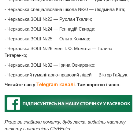
- Черкаська спеціалізована школа №20 — Людмила Кіта;
- Черкаська ЗОШ №22 — Руслан Ткалич;
- Черкаська ЗОШ №24 — Геннадій Скирда;
- Черкаська ЗОШ №25 — Ольга Кочмар;
- Черкаська ЗОШ №26 імені І. Ф. Момота — Галина
Титаренко;
- Черкаська ЗОШ №32 — Ірина Овчаренко;
- Черкаський гуманітарно-правовий ліцей — Віктор Гайдук.
Читайте нас у
Telegram-каналі
. Там коротко і ясно.
Якщо ви знайшли помилку, будь ласка, виділіть частину
тексту і натисніть Ctrl+Enter