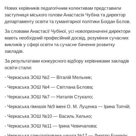
Нових керівників педагогічним колективам представили
заступниця міського голови Анастасія Чубіна та директор
департаменту освіти та гуманітарної політики Богдан Бєлов.
За словами Анастасії Чубіної, усі новопризначені директори
мають необхідний професійний досвід, розуміння сучасних
викликів у сфері освіти та сучасне бачення розвитку
закладів.
За результатами конкурсного відбору керівниками закладів
освіти стали:
- Черкаська ЗОШ №2 — Віталій Мельник;
- Черкаська ЗОШ №4 — Світлана Бєлова;
- Черкаська ЗОШ №7 — Наталія Стукало;
- Черкаська гімназія №9 імені О. М. Луценка — Ірина Топчій;
- Черкаська ЗОШ №10 — Василь Хилько;
- Черкаська ЗОШ №11 — Ірина Чевичалова;
- Черкаська спеціалізована школа №17 — Дмитро Бунякін;