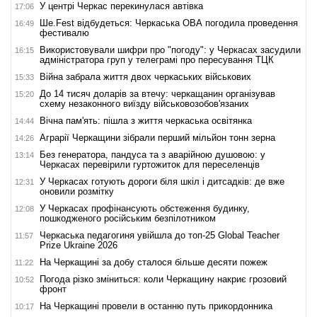
У центрі Черкас перекинулася автівка
17:06
Ше.Fest відбудеться: Черкаська ОВА погодила проведення
16:49
фестивалю
Використовували шифри про "погоду": у Черкасах засудили
16:15
адміністратора груп у телеграмі про пересування ТЦК
Війна забрала життя двох черкаських військових
15:33
До 14 тисяч доларів за втечу: черкащанин організував
15:20
схему незаконного виїзду військовозобов'язаних
Вічна пам'ять: пішла з життя черкаська освітянка
14:44
Аграрії Черкащини зібрали перший мільйон тонн зерна
14:26
Без генератора, пандуса та з аварійною душовою: у
13:14
Черкасах перевірили гуртожиток для переселенців
У Черкасах готують дороги біля шкіл і дитсадків: де вже
12:31
оновили розмітку
У Черкасах профінансують обстеження будинку,
12:08
пошкодженого російським безпілотником
Черкаська педагогиня увійшла до топ-25 Global Teacher
11:57
Prize Ukraine 2026
На Черкащині за добу сталося більше десяти пожеж
11:22
Погода різко зміниться: коли Черкащину накриє грозовий
10:52
фронт
На Черкащині провели в останню путь прикордонника
10:17