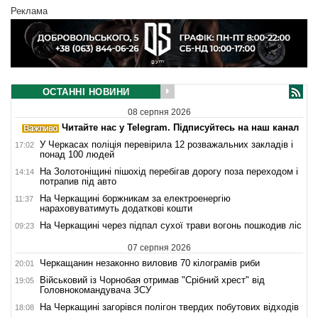
Реклама
ОСТАННІ НОВИНИ
08 серпня 2026
Читайте нас у Telegram. Підписуйтесь на наш канал
У Черкасах поліція перевірила 12 розважальних закладів і
17:02
понад 100 людей
На Золотоніщині пішохід перебігав дорогу поза переходом і
14:14
потрапив під авто
На Черкащині боржникам за електроенергію
11:37
нараховуватимуть додаткові кошти
На Черкащині через підпал сухої трави вогонь пошкодив ліс
09:23
07 серпня 2026
Черкащанин незаконно виловив 70 кілограмів риби
20:01
Військовий із Чорнобая отримав "Срібний хрест" від
19:05
Головнокомандувача ЗСУ
На Черкащині загорівся полігон твердих побутових відходів
18:08