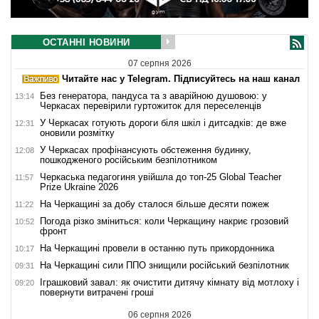
ОСТАННІ НОВИНИ
07 серпня 2026
Читайте нас у Telegram. Підписуйтесь на наш канал
Без генератора, пандуса та з аварійною душовою: у
13:14
Черкасах перевірили гуртожиток для переселенців
У Черкасах готують дороги біля шкіл і дитсадків: де вже
12:31
оновили розмітку
У Черкасах профінансують обстеження будинку,
12:08
пошкодженого російським безпілотником
Черкаська педагогиня увійшла до топ-25 Global Teacher
11:57
Prize Ukraine 2026
На Черкащині за добу сталося більше десяти пожеж
11:22
Погода різко зміниться: коли Черкащину накриє грозовий
10:52
фронт
На Черкащині провели в останню путь прикордонника
10:17
На Черкащині сили ППО знищили російський безпілотник
09:31
Іграшковий завал: як очистити дитячу кімнату від мотлоху і
09:20
повернути витрачені гроші
06 серпня 2026