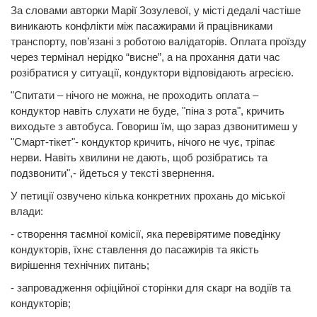
За словами авторки Марії Зозулевої, у місті дедалі частіше
виникають конфлікти між пасажирами й працівниками
транспорту, пов’язані з роботою валідаторів. Оплата проїзду
через термінал нерідко “висне”, а на прохання дати час
розібратися у ситуації, кондуктори відповідають агресією.
"Спитати – нічого не можна, не проходить оплата –
кондуктор навіть слухати не буде, "піна з рота", кричить
виходьте з автобуса. Говориш їм, що зараз дзвонитимеш у
"Смарт-тікет"- кондуктор кричить, нічого не чує, тріпає
нерви. Навіть хвилини не дають, щоб розібратись та
подзвонити",- йдеться у тексті звернення.
У петиції озвучено кілька конкретних прохань до міської
влади:
- створення таємної комісії, яка перевірятиме поведінку
кондукторів, їхнє ставлення до пасажирів та якість
вирішення технічних питань;
- запровадження офіційної сторінки для скарг на водіїв та
кондукторів;