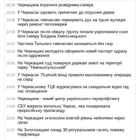
Черкащина втратила розвідника-сапера
20:09
У Черкасах шукають причетних до отруєння дерев
19:03
У Черкасах тимчасово перекриють рух на трьох вулицях
18:08
через ремонт тепломереж
У Черкасах після обвалу ґрунту почали укріплювати схил
17:19
біля скверу Богдана Хмельницького
Частина Тального тимчасово залишиться без газу
16:47
На Черкащині молодята оформили новий паспорт одразу
16:22
після одруження
На Черкащині суд повернув державі землі на території
15:50
парку "Нижньосульський"
У Черкасах 75-річній жінці провели малоінвазивну операцію
15:37
на серці
У Черкаському ТЦК відреагували на скандальне відео під
14:42
час оповіщення
Черкащина - новий центр українського пауерліфтингу
14:30
СБУ викрила жительку Черкас, яка поширювала
13:06
проросійську пропаганду
На Черкащині оголосили жовтий рівень небезпеки через
12:43
грози
На Золотоніщині понад 30 рятувальників гасять пожежу
12:07
торфовища