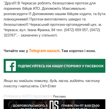
"Друзі!!! В Черкасах роблять безкоштовно протези для
поранених бійців АТО. Допоможіть Максимально
розповсюдити !!! Допоможемо нашим бійцям ходити, та бути
повноцінними!! Протези виготовляють швидко та
безкоштовно!!! Черкаський протезно-ортопедичний цех. м.
Черкаси, вул. Івана Франка, 84 тел. (0472) 659 057, (0472)
323767", - зазначено у спільноті.
Читайте нас у
Telegram-каналі
. Там коротко і ясно.
Якщо ви знайшли помилку, будь ласка, виділіть частину
тексту і натисніть Ctrl+Enter
#Черкаси
#АТО
#допомога
Реклама