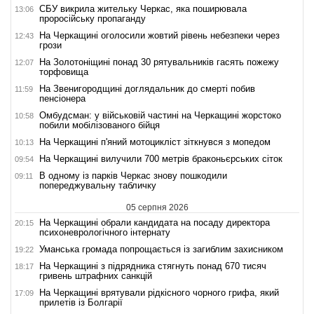
СБУ викрила жительку Черкас, яка поширювала
13:06
проросійську пропаганду
На Черкащині оголосили жовтий рівень небезпеки через
12:43
грози
На Золотоніщині понад 30 рятувальників гасять пожежу
12:07
торфовища
На Звенигородщині доглядальник до смерті побив
11:59
пенсіонера
Омбудсман: у військовій частині на Черкащині жорстоко
10:58
побили мобілізованого бійця
На Черкащині п'яний мотоцикліст зіткнувся з мопедом
10:13
На Черкащині вилучили 700 метрів браконьєрських сіток
09:54
В одному із парків Черкас знову пошкодили
09:11
попереджувальну табличку
05 серпня 2026
На Черкащині обрали кандидата на посаду директора
20:15
психоневрологічного інтернату
Уманська громада попрощається із загиблим захисником
19:22
На Черкащині з підрядника стягнуть понад 670 тисяч
18:17
гривень штрафних санкцій
На Черкащині врятували рідкісного чорного грифа, який
17:09
прилетів із Болгарії