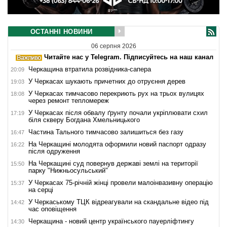
ОСТАННІ НОВИНИ
06 серпня 2026
Читайте нас у Telegram. Підписуйтесь на наш канал
Черкащина втратила розвідника-сапера
20:09
У Черкасах шукають причетних до отруєння дерев
19:03
У Черкасах тимчасово перекриють рух на трьох вулицях
18:08
через ремонт тепломереж
У Черкасах після обвалу ґрунту почали укріплювати схил
17:19
біля скверу Богдана Хмельницького
Частина Тального тимчасово залишиться без газу
16:47
На Черкащині молодята оформили новий паспорт одразу
16:22
після одруження
На Черкащині суд повернув державі землі на території
15:50
парку "Нижньосульський"
У Черкасах 75-річній жінці провели малоінвазивну операцію
15:37
на серці
У Черкаському ТЦК відреагували на скандальне відео під
14:42
час оповіщення
Черкащина - новий центр українського пауерліфтингу
14:30