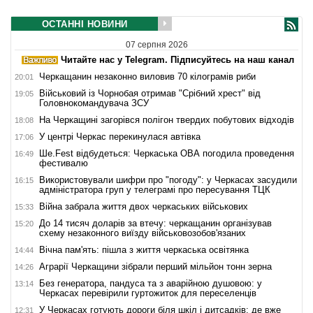
ОСТАННІ НОВИНИ
07 серпня 2026
Читайте нас у Telegram. Підписуйтесь на наш канал
Черкащанин незаконно виловив 70 кілограмів риби
20:01
Військовий із Чорнобая отримав "Срібний хрест" від
19:05
Головнокомандувача ЗСУ
На Черкащині загорівся полігон твердих побутових відходів
18:08
У центрі Черкас перекинулася автівка
17:06
Ше.Fest відбудеться: Черкаська ОВА погодила проведення
16:49
фестивалю
Використовували шифри про "погоду": у Черкасах засудили
16:15
адміністратора груп у телеграмі про пересування ТЦК
Війна забрала життя двох черкаських військових
15:33
До 14 тисяч доларів за втечу: черкащанин організував
15:20
схему незаконного виїзду військовозобов'язаних
Вічна пам'ять: пішла з життя черкаська освітянка
14:44
Аграрії Черкащини зібрали перший мільйон тонн зерна
14:26
Без генератора, пандуса та з аварійною душовою: у
13:14
Черкасах перевірили гуртожиток для переселенців
У Черкасах готують дороги біля шкіл і дитсадків: де вже
12:31