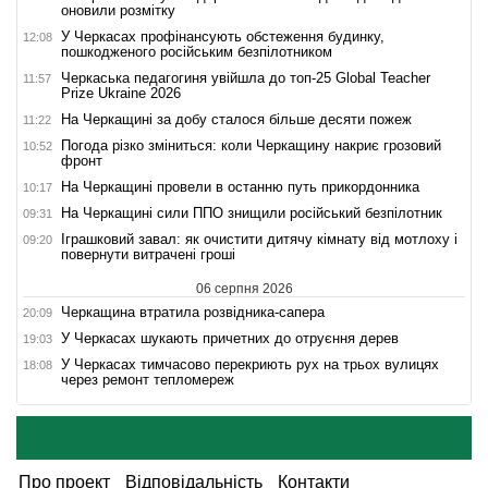
оновили розмітку
У Черкасах профінансують обстеження будинку,
12:08
пошкодженого російським безпілотником
Черкаська педагогиня увійшла до топ-25 Global Teacher
11:57
Prize Ukraine 2026
На Черкащині за добу сталося більше десяти пожеж
11:22
Погода різко зміниться: коли Черкащину накриє грозовий
10:52
фронт
На Черкащині провели в останню путь прикордонника
10:17
На Черкащині сили ППО знищили російський безпілотник
09:31
Іграшковий завал: як очистити дитячу кімнату від мотлоху і
09:20
повернути витрачені гроші
06 серпня 2026
Черкащина втратила розвідника-сапера
20:09
У Черкасах шукають причетних до отруєння дерев
19:03
У Черкасах тимчасово перекриють рух на трьох вулицях
18:08
через ремонт тепломереж
Про проект
Відповідальність
Контакти