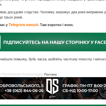
и.
иває досудове слідство. Чоловіку загрожує два роки виправних р
до трьох років.
нас у
Telegram-каналі
. Там коротко і ясно.
найшли помилку, будь ласка, виділіть частину тексту і натис
и
#грабіжник
#шоколадка
Реклама