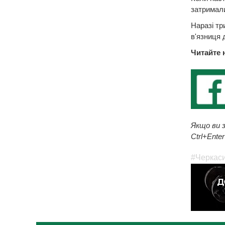
затримал
Наразі тр
в'язниця 
Читайте 
Якщо ви з
Ctrl+Enter
#Черкас