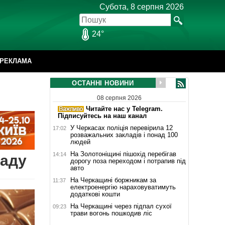
Субота, 8 серпня 2026
24°
РЕКЛАМА
ОСТАННІ НОВИНИ
08 серпня 2026
Читайте нас у Telegram.
Підписуйтесь на наш канал
У Черкасах поліція перевірила 12
17:02
розважальних закладів і понад 100
людей
На Золотоніщині пішохід перебігав
14:14
ладу
дорогу поза переходом і потрапив під
авто
На Черкащині боржникам за
11:37
електроенергію нараховуватимуть
додаткові кошти
На Черкащині через підпал сухої
09:23
трави вогонь пошкодив ліс