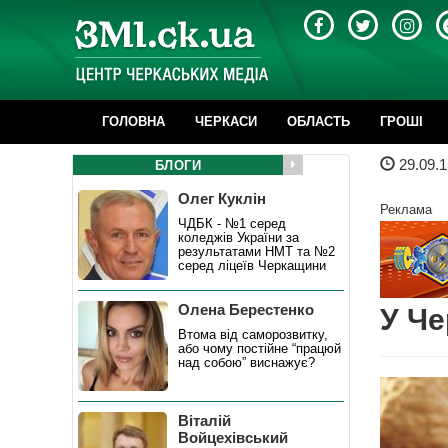
ГОЛОВНА
ЧЕРКАСИ
ОБЛАСТЬ
ГРОШІ
29.09.1
БЛОГИ
Олег Куклін
Реклама
ЧДБК - №1 серед
коледжів України за
результатами НМТ та №2
серед ліцеїв Черкащини
Олена Берестенко
У Че
Втома від саморозвитку,
або чому постійне “працюй
над собою” виснажує?
Віталій
Войцехівський