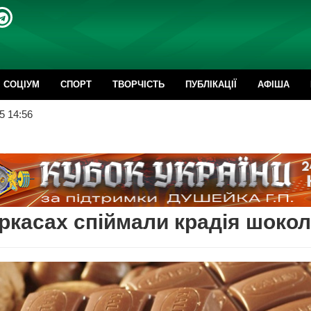
CОЦІУМ
СПОРТ
ТВОРЧІСТЬ
ПУБЛІКАЦІЇ
АФІША
5 14:56
ркасах спіймали крадія шоко