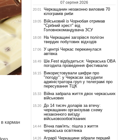
07 серпня 2026
Черкащанин незаконно виловив 70
20:01
кілограмів риби
Військовий із Чорнобая отримав
19:05
"Срібний хрест" від
Головнокомандувача ЗСУ
На Черкащині загорівся полігон
18:08
твердих побутових відходів
У центрі Черкас перекинулася
17:06
автівка
Ше.Fest відбудеться: Черкаська ОВА
16:49
погодила проведення фестивалю
Використовували шифри про
16:15
"погоду": у Черкасах засудили
адміністратора груп у телеграмі про
пересування ТЦК
Війна забрала життя двох черкаських
15:33
військових
До 14 тисяч доларів за втечу:
15:20
черкащанин організував схему
незаконного виїзду
військовозобов'язаних
 в карман
Вічна пам'ять: пішла з життя
14:44
черкаська освітянка
Аграрії Черкащини зібрали перший
14:26
його