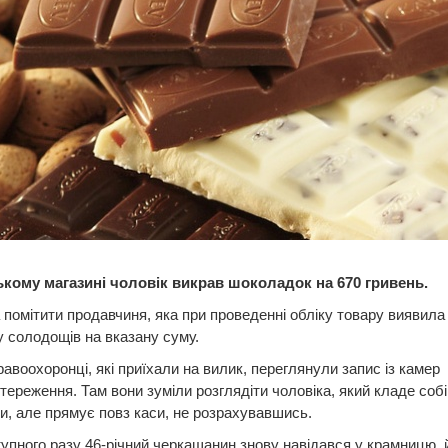
ькому магазині чоловік викрав шоколадок на 670 гривень.
 помітити продавчиня, яка при проведенні обліку товару виявила
 солодощів на вказану суму.
равоохоронці, які приїхали на вилик, переглянули запис із камер
тереження. Там вони зуміли розглядіти чоловіка, який кладе собі
, але прямує повз каси, не розрахувавшись.
упного разу 46-річний черкащанин знову навідався у крамницю, 