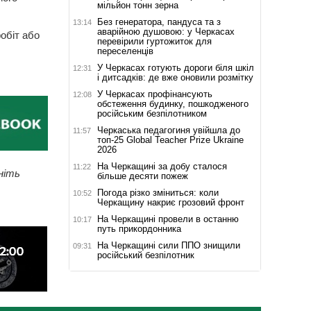
мільйон тонн зерна
Без генератора, пандуса та з
13:14
аварійною душовою: у Черкасах
обіт або
перевірили гуртожиток для
переселенців
У Черкасах готують дороги біля шкіл
12:31
і дитсадків: де вже оновили розмітку
У Черкасах профінансують
12:08
обстеження будинку, пошкодженого
російським безпілотником
Черкаська педагогиня увійшла до
11:57
топ-25 Global Teacher Prize Ukraine
2026
На Черкащині за добу сталося
11:22
ніть
більше десяти пожеж
Погода різко зміниться: коли
10:52
Черкащину накриє грозовий фронт
На Черкащині провели в останню
10:17
путь прикордонника
На Черкащині сили ППО знищили
09:31
російський безпілотник