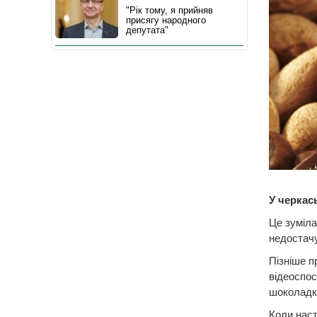
"Рік тому, я прийняв
присягу народного
депутата"
У черкас
Це зуміла
недостачу
Пізніше п
відеоспос
шоколадки
Коли наст