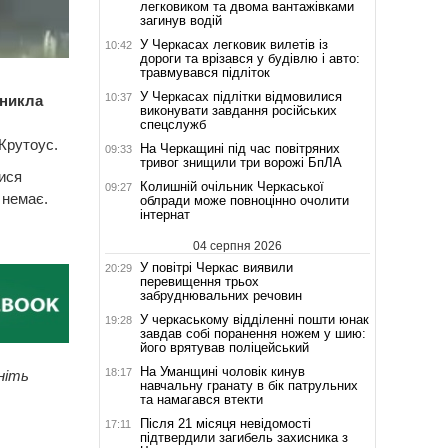
легковиком та двома вантажівками
загинув водій
У Черкасах легковик вилетів із
10:42
дороги та врізався у будівлю і авто:
травмувався підліток
У Черкасах підлітки відмовилися
10:37
иникла
виконувати завдання російських
спецслужб
Крутоус.
На Черкащині під час повітряних
09:33
тривог знищили три ворожі БпЛА
ися
Колишній очільник Черкаської
09:27
 немає.
облради може повноцінно очолити
інтернат
04 серпня 2026
У повітрі Черкас виявили
20:29
перевищення трьох
забруднювальних речовин
У черкаському відділенні пошти юнак
19:28
завдав собі поранення ножем у шию:
його врятував поліцейський
На Уманщині чоловік кинув
18:17
ніть
навчальну гранату в бік патрульних
та намагався втекти
Після 21 місяця невідомості
17:11
підтвердили загибель захисника з