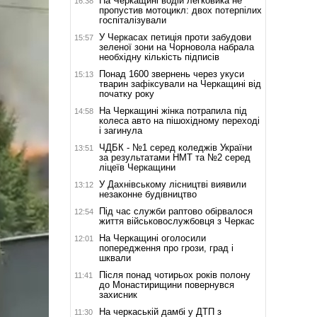
На Черкащині водій легковика не
16:38
пропустив мотоцикл: двох потерпілих
госпіталізували
У Черкасах петиція проти забудови
15:57
зеленої зони на Чорновола набрала
необхідну кількість підписів
Понад 1600 звернень через укуси
15:13
тварин зафіксували на Черкащині від
початку року
На Черкащині жінка потрапила під
14:58
колеса авто на пішохідному переході
і загинула
ЧДБК - №1 серед коледжів України
13:51
за результатами НМТ та №2 серед
ліцеїв Черкащини
У Дахнівському лісництві виявили
13:12
незаконне будівництво
Під час служби раптово обірвалося
12:54
життя військовослужбовця з Черкас
На Черкащині оголосили
12:01
попередження про грози, град і
шквали
Після понад чотирьох років полону
11:41
до Монастирищини повернувся
захисник
На черкаській дамбі у ДТП з
11:30