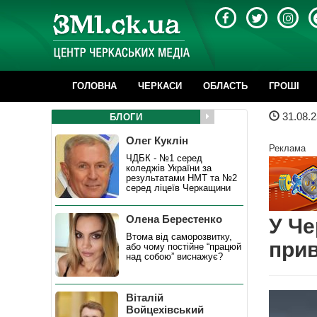
ГОЛОВНА
ЧЕРКАСИ
ОБЛАСТЬ
ГРОШІ
31.08.2
БЛОГИ
Олег Куклін
Реклама
ЧДБК - №1 серед
коледжів України за
результатами НМТ та №2
серед ліцеїв Черкащини
Олена Берестенко
У Че
Втома від саморозвитку,
прив
або чому постійне “працюй
над собою” виснажує?
Віталій
Войцехівський