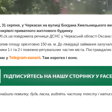
, 31 серпня, у Черкасах на вулиці Богдана Хмельницького в
окрівлі приватного житлового будинку.
І.ck.ua повідомила речниця ДСНС у Черкаській області Оксана 
опив площу орієнтовно 150 кв. м. До ліквідації займання залучал
ики 1-ї та 2-ї пожежно-рятувальних частин міста. Постраждалих
нас у
Telegram-каналі
. Там коротко і ясно.
найшли помилку, будь ласка, виділіть частину тексту і натис