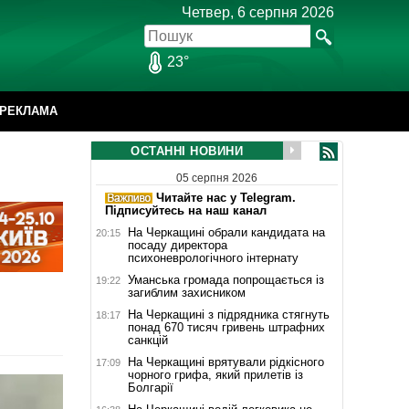
Четвер, 6 серпня 2026
23°
РЕКЛАМА
ОСТАННІ НОВИНИ
05 серпня 2026
Читайте нас у Telegram.
Підписуйтесь на наш канал
На Черкащині обрали кандидата на
20:15
посаду директора
психоневрологічного інтернату
Уманська громада попрощається із
19:22
загиблим захисником
На Черкащині з підрядника стягнуть
18:17
понад 670 тисяч гривень штрафних
санкцій
На Черкащині врятували рідкісного
17:09
чорного грифа, який прилетів із
Болгарії