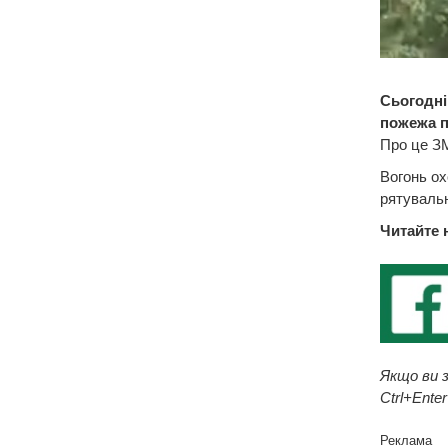
Сьогодні
пожежа п
Про це ЗМ
Вогонь ох
рятувальн
Читайте 
Якщо ви з
Ctrl+Enter
Реклама