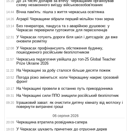
До 14 тисяч доларів за втечу: черкащанин організував
15:20
схему незаконного виїзду військовозобов'язаних
Вічна пам'ять: пішла з життя черкаська освітянка
14:44
Аграрії Черкащини зібрали перший мільйон тонн зерна
14:26
Без генератора, пандуса та з аварійною душовою: у
13:14
Черкасах перевірили гуртожиток для переселенців
У Черкасах готують дороги біля шкіл і дитсадків: де вже
12:31
оновили розмітку
У Черкасах профінансують обстеження будинку,
12:08
пошкодженого російським безпілотником
Черкаська педагогиня увійшла до топ-25 Global Teacher
11:57
Prize Ukraine 2026
На Черкащині за добу сталося більше десяти пожеж
11:22
Погода різко зміниться: коли Черкащину накриє грозовий
10:52
фронт
На Черкащині провели в останню путь прикордонника
10:17
На Черкащині сили ППО знищили російський безпілотник
09:31
Іграшковий завал: як очистити дитячу кімнату від мотлоху і
09:20
повернути витрачені гроші
06 серпня 2026
Черкащина втратила розвідника-сапера
20:09
У Черкасах шукають причетних до отруєння дерев
19:03