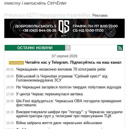
тексту і натисніть Ctrl+Enter
#Черкаси
#ДТП
#маршрутка
#тролейбус
Реклама
ОСТАННІ НОВИНИ
07 серпня 2026
Читайте нас у Telegram. Підписуйтесь на наш канал
Черкащанин незаконно виловив 70 кілограмів риби
20:01
Військовий із Чорнобая отримав "Срібний хрест" від
19:05
Головнокомандувача ЗСУ
На Черкащині загорівся полігон твердих побутових відходів
18:08
У центрі Черкас перекинулася автівка
17:06
Ше.Fest відбудеться: Черкаська ОВА погодила проведення
16:49
фестивалю
Використовували шифри про "погоду": у Черкасах засудили
16:15
адміністратора груп у телеграмі про пересування ТЦК
Війна забрала життя двох черкаських військових
15:33