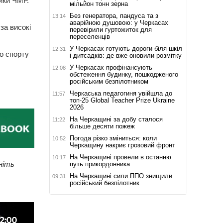
ики ЧМР.
мільйон тонн зерна
Без генератора, пандуса та з
13:14
аварійною душовою: у Черкасах
за високі
перевірили гуртожиток для
переселенців
У Черкасах готують дороги біля шкіл
12:31
го спорту
і дитсадків: де вже оновили розмітку
У Черкасах профінансують
12:08
обстеження будинку, пошкодженого
російським безпілотником
Черкаська педагогиня увійшла до
11:57
топ-25 Global Teacher Prize Ukraine
2026
На Черкащині за добу сталося
11:22
більше десяти пожеж
Погода різко зміниться: коли
10:52
Черкащину накриє грозовий фронт
На Черкащині провели в останню
10:17
ніть
путь прикордонника
На Черкащині сили ППО знищили
09:31
російський безпілотник