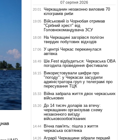
07 серпня 2026
Черкащанин незаконно виловив 70
20:01
кілограмів риби
Військовий із Чорнобая отримав
19:05
"Срібний хрест" від
Головнокомандувача ЗСУ
На Черкащині загорівся полігон
18:08
твердих побутових відходів
У центрі Черкас перекинулася
17:06
автівка
Ше.Fest відбудеться: Черкаська ОВА
16:49
погодила проведення фестивалю
Використовували шифри про
16:15
"погоду": у Черкасах засудили
адміністратора груп у телеграмі про
пересування ТЦК
Війна забрала життя двох черкаських
15:33
військових
До 14 тисяч доларів за втечу:
15:20
черкащанин організував схему
незаконного виїзду
військовозобов'язаних
днав
Вічна пам'ять: пішла з життя
14:44
черкаська освітянка
Аграрії Черкащини зібрали перший
14:26