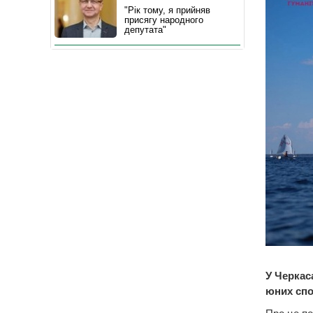
"Рік тому, я прийняв
присягу народного
депутата"
У Черкас
юних спор