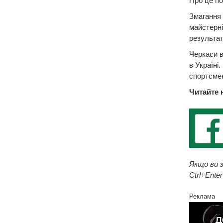
Про це по
Змагання 
майстерні
результат
Черкаси в
в Україні
спортсмен
Читайте 
Якщо ви з
Ctrl+Enter
Реклама