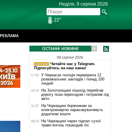
Неділя, 9 серпня 2026
22°
РЕКЛАМА
ОСТАННІ НОВИНИ
08 серпня 2026
Читайте нас у Telegram.
Підписуйтесь на наш канал
У Черкасах поліція перевірила 12
17:02
розважальних закладів і понад 100
людей
На Золотоніщині пішохід перебігав
14:14
дорогу поза переходом і потрапив під
авто
На Черкащині боржникам за
11:37
електроенергію нараховуватимуть
додаткові кошти
На Черкащині через підпал сухої
09:23
трави вогонь пошкодив ліс