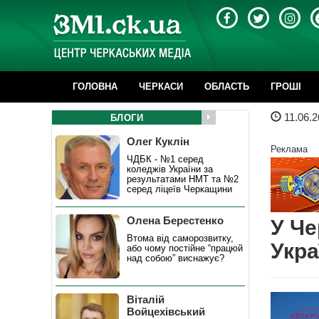
ГОЛОВНА
ЧЕРКАСИ
ОБЛАСТЬ
ГРОШІ
11.06.2
БЛОГИ
Олег Куклін
Реклама
ЧДБК - №1 серед
коледжів України за
результатами НМТ та №2
серед ліцеїв Черкащини
Олена Берестенко
У Че
Втома від саморозвитку,
Укра
або чому постійне “працюй
над собою” виснажує?
Віталій
Войцехівський