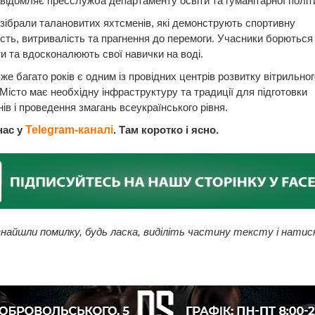
відомляє пресслужба департаменту освіти та гуманітарної політ
зібрали талановитих яхтсменів, які демонструють спортивну
сть, витривалість та прагнення до перемоги. Учасники борються 
и та вдосконалюють свої навички на воді.
же багато років є одним із провідних центрів розвитку вітрильно
. Місто має необхідну інфраструктуру та традиції для підготовки
ів і проведення змагань всеукраїнського рівня.
нас у
Telegram-каналі
. Там коротко і ясно.
найшли помилку, будь ласка, виділіть частину тексту і натис