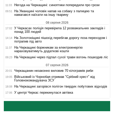
Негода на Черкащині: синоптики попередили про грози
11:03
На Уманщині чоловік напав на собаку з палицею та
09:51
намагався наїхати на іншу тварину
08 серпня 2026
У Черкасах поліція перевірила 12 розважальних закладів і
17:02
понад 100 людей
На Золотоніщині пішохід перебігав дорогу поза переходом і
14:14
потрапив під авто
На Черкащині боржникам за електроенергію
11:37
нараховуватимуть додаткові кошти
На Черкащині через підпал сухої трави вогонь пошкодив ліс
09:23
07 серпня 2026
Черкащанин незаконно виловив 70 кілограмів риби
20:01
Військовий із Чорнобая отримав "Срібний хрест" від
19:05
Головнокомандувача ЗСУ
На Черкащині загорівся полігон твердих побутових відходів
18:08
У центрі Черкас перекинулася автівка
17:06