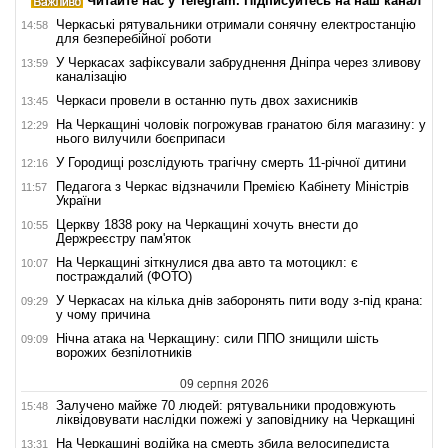
Читайте нас у Telegram. Підписуйтесь на наш канал
Черкаські рятувальники отримали сонячну електростанцію
14:58
для безперебійної роботи
У Черкасах зафіксували забруднення Дніпра через зливову
13:59
каналізацію
Черкаси провели в останню путь двох захисників
13:45
На Черкащині чоловік погрожував гранатою біля магазину: у
12:29
нього вилучили боєприпаси
У Городищі розслідують трагічну смерть 11-річної дитини
12:16
Педагога з Черкас відзначили Премією Кабінету Міністрів
11:57
України
Церкву 1838 року на Черкащині хочуть внести до
10:55
Держреєстру пам'яток
На Черкащині зіткнулися два авто та мотоцикл: є
10:07
постраждалий (ФОТО)
У Черкасах на кілька днів заборонять пити воду з-під крана:
09:29
у чому причина
Нічна атака на Черкащину: сили ППО знищили шість
09:09
ворожих безпілотників
09 серпня 2026
Залучено майже 70 людей: рятувальники продовжують
15:48
ліквідовувати наслідки пожежі у заповіднику на Черкащині
На Черкащині водійка на смерть збила велосипедиста
13:31