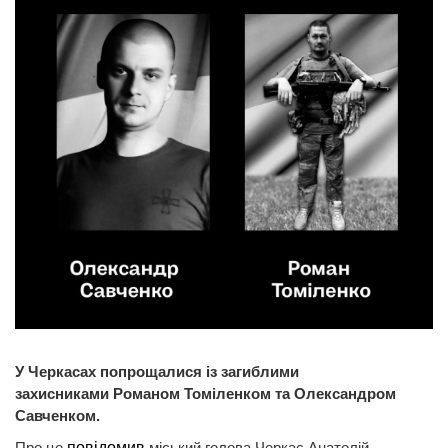
У Черкасах попрощалися із загиблими
захисниками Романом Томіленком та Олександром
Савченком.
Про це
повідомив
міський голова Черкас Анатолій