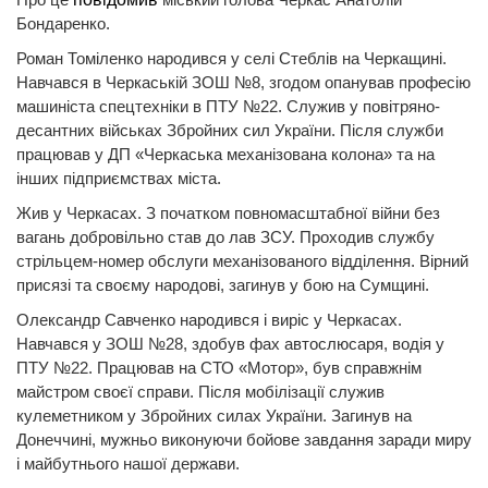
Бондаренко.
Роман Томіленко народився у селі Стеблів на Черкащині.
Навчався в Черкаській ЗОШ №8, згодом опанував професію
машиніста спецтехніки в ПТУ №22. Служив у повітряно-
десантних військах Збройних сил України. Після служби
працював у ДП «Черкаська механізована колона» та на
інших підприємствах міста.
Жив у Черкасах. З початком повномасштабної війни без
вагань добровільно став до лав ЗСУ. Проходив службу
стрільцем-номер обслуги механізованого відділення. Вірний
присязі та своєму народові, загинув у бою на Сумщині.
Олександр Савченко народився і виріс у Черкасах.
Навчався у ЗОШ №28, здобув фах автослюсаря, водія у
ПТУ №22. Працював на СТО «Мотор», був справжнім
майстром своєї справи. Після мобілізації служив
кулеметником у Збройних силах України. Загинув на
Донеччині, мужньо виконуючи бойове завдання заради миру
і майбутнього нашої держави.