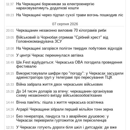
На Черкащині боржникам за електроенергію
11:37
нараховуватимуть додаткові кошти
На Черкащині через підпал сухої трави вогонь пошкодив ліс
09:23
07 серпня 2026
Черкащанин незаконно виловив 70 кілограмів риби
20:01
Військовий із Чорнобая отримав "Срібний хрест" від
19:05
Головнокомандувача ЗСУ
На Черкащині загорівся полігон твердих побутових відходів
18:08
У центрі Черкас перекинулася автівка
17:06
Ше.Fest відбудеться: Черкаська ОВА погодила проведення
16:49
фестивалю
Використовували шифри про "погоду": у Черкасах засудили
16:15
адміністратора груп у телеграмі про пересування ТЦК
Війна забрала життя двох черкаських військових
15:33
До 14 тисяч доларів за втечу: черкащанин організував
15:20
схему незаконного виїзду військовозобов'язаних
Вічна пам'ять: пішла з життя черкаська освітянка
14:44
Аграрії Черкащини зібрали перший мільйон тонн зерна
14:26
Без генератора, пандуса та з аварійною душовою: у
13:14
Черкасах перевірили гуртожиток для переселенців
У Черкасах готують дороги біля шкіл і дитсадків: де вже
12:31