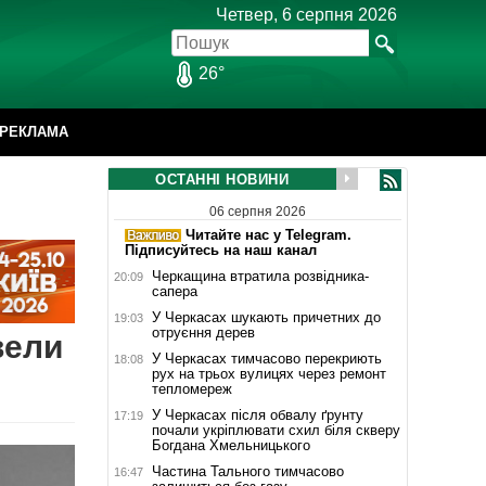
Четвер, 6 серпня 2026
26°
РЕКЛАМА
ОСТАННІ НОВИНИ
06 серпня 2026
Читайте нас у Telegram.
Підписуйтесь на наш канал
Черкащина втратила розвідника-
20:09
сапера
У Черкасах шукають причетних до
19:03
отруєння дерев
вели
У Черкасах тимчасово перекриють
18:08
рух на трьох вулицях через ремонт
тепломереж
У Черкасах після обвалу ґрунту
17:19
почали укріплювати схил біля скверу
Богдана Хмельницького
Частина Тального тимчасово
16:47