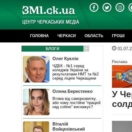
ГОЛОВНА
ЧЕРКАСИ
ОБЛАСТЬ
ГРОШІ
01.07.2
БЛОГИ
Олег Куклін
Реклама
ЧДБК - №1 серед
коледжів України за
результатами НМТ та №2
серед ліцеїв Черкащини
Олена Берестенко
У Че
Втома від саморозвитку,
сол
або чому постійне “працюй
над собою” виснажує?
Віталій
Войцехівський