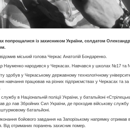
ах попрощалися із захисником України, солдатом Олександ
ом.
відомив міський голова Черкас Анатолій Бондаренко.
р Науменко народився у Черкасах. Навчався у школах №17 та 
ту здобув у Черкаському державному технологічному університе
я навчання працював на різних підприємствах у Черкасах та за
.
службу в Національній поліції України, у батальйоні «Стрілецьк
ав до лав Збройних Сил України, де проходив військову службу
-штурмовому батальйоні.
иконання бойового завдання на Запорізькому напрямку отримав в
. Від отриманих поранень захисник помер.