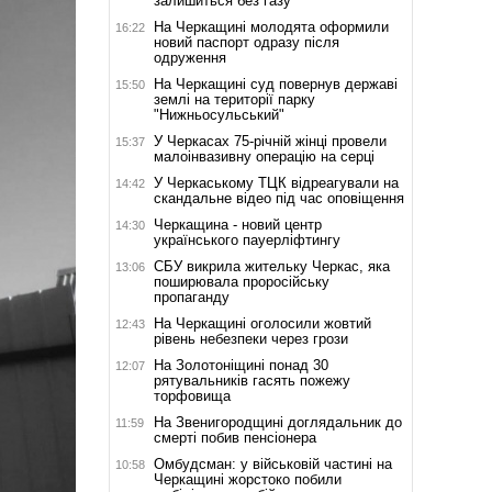
залишиться без газу
На Черкащині молодята оформили
16:22
новий паспорт одразу після
одруження
На Черкащині суд повернув державі
15:50
землі на території парку
"Нижньосульський"
У Черкасах 75-річній жінці провели
15:37
малоінвазивну операцію на серці
У Черкаському ТЦК відреагували на
14:42
скандальне відео під час оповіщення
Черкащина - новий центр
14:30
українського пауерліфтингу
СБУ викрила жительку Черкас, яка
13:06
поширювала проросійську
пропаганду
На Черкащині оголосили жовтий
12:43
рівень небезпеки через грози
На Золотоніщині понад 30
12:07
рятувальників гасять пожежу
торфовища
На Звенигородщині доглядальник до
11:59
смерті побив пенсіонера
Омбудсман: у військовій частині на
10:58
Черкащині жорстоко побили