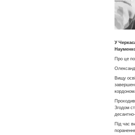
У Черкас
Науменк
Про це по
Олександ
Вищу осві
завершенн
кордоном
Проходив 
Згодом ст
десантно
Під час в
поранення