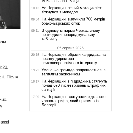
мобілізованого бійця
На Черкащині п'яний мотоцикліст
10:13
зіткнувся з мопедом
На Черкащині вилучили 700 метрів
09:54
браконьєрських сіток
В одному із парків Черкас знову
09:11
пошкодили попереджувальну
табличку
ром
05 серпня 2026
На Черкащині обрали кандидата на
20:15
посаду директора
психоневрологічного інтернату
№29.
Уманська громада попрощається із
19:22
загиблим захисником
ті. Після
На Черкащині з підрядника стягнуть
18:17
понад 670 тисяч гривень штрафних
санкцій
На Черкащині врятували рідкісного
17:09
ий».
чорного грифа, який прилетів із
Болгарії
 у
ажкі