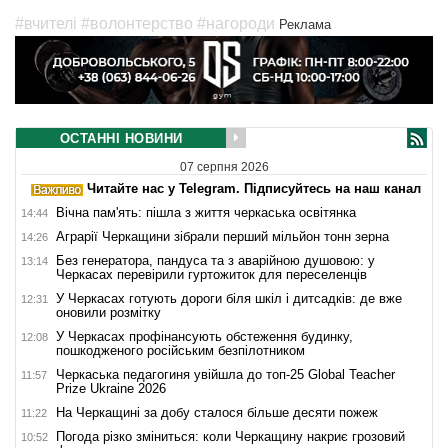
#вчителі
#волонтерство
#нагороди
Реклама
ОСТАННІ НОВИНИ
07 серпня 2026
Читайте нас у Telegram. Підписуйтесь на наш канал
Вічна пам'ять: пішла з життя черкаська освітянка
14:44
Аграрії Черкащини зібрали перший мільйон тонн зерна
14:26
Без генератора, пандуса та з аварійною душовою: у
13:14
Черкасах перевірили гуртожиток для переселенців
У Черкасах готують дороги біля шкіл і дитсадків: де вже
12:31
оновили розмітку
У Черкасах профінансують обстеження будинку,
12:08
пошкодженого російським безпілотником
Черкаська педагогиня увійшла до топ-25 Global Teacher
11:57
Prize Ukraine 2026
На Черкащині за добу сталося більше десяти пожеж
11:22
Погода різко зміниться: коли Черкащину накриє грозовий
10:52