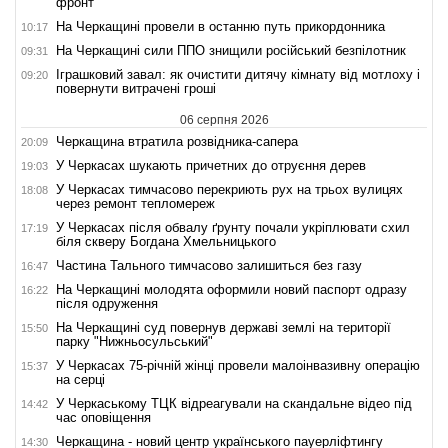
фронт
На Черкащині провели в останню путь прикордонника
10:17
На Черкащині сили ППО знищили російський безпілотник
09:31
Іграшковий завал: як очистити дитячу кімнату від мотлоху і
09:20
повернути витрачені гроші
06 серпня 2026
Черкащина втратила розвідника-сапера
20:09
У Черкасах шукають причетних до отруєння дерев
19:03
У Черкасах тимчасово перекриють рух на трьох вулицях
18:08
через ремонт тепломереж
У Черкасах після обвалу ґрунту почали укріплювати схил
17:19
біля скверу Богдана Хмельницького
Частина Тального тимчасово залишиться без газу
16:47
На Черкащині молодята оформили новий паспорт одразу
16:22
після одруження
На Черкащині суд повернув державі землі на території
15:50
парку "Нижньосульський"
У Черкасах 75-річній жінці провели малоінвазивну операцію
15:37
на серці
У Черкаському ТЦК відреагували на скандальне відео під
14:42
час оповіщення
Черкащина - новий центр українського пауерліфтингу
14:30