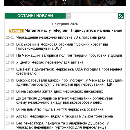
ОСТАННІ НОВИНИ
07 серпня 2026
Читайте нас у Telegram. Підписуйтесь на наш канал
Черкащанин незаконно виловив 70 кілограмів риби
20:01
Військовий із Чорнобая отримав "Срібний хрест" від
19:05
Головнокомандувача ЗСУ
На Черкащині загорівся полігон твердих побутових відходів
18:08
У центрі Черкас перекинулася автівка
17:06
Ше.Fest відбудеться: Черкаська ОВА погодила проведення
16:49
фестивалю
Використовували шифри про "погоду": у Черкасах засудили
16:15
адміністратора груп у телеграмі про пересування ТЦК
Війна забрала життя двох черкаських військових
15:33
До 14 тисяч доларів за втечу: черкащанин організував
15:20
схему незаконного виїзду військовозобов'язаних
Вічна пам'ять: пішла з життя черкаська освітянка
14:44
Аграрії Черкащини зібрали перший мільйон тонн зерна
14:26
Без генератора, пандуса та з аварійною душовою: у
13:14
Черкасах перевірили гуртожиток для переселенців