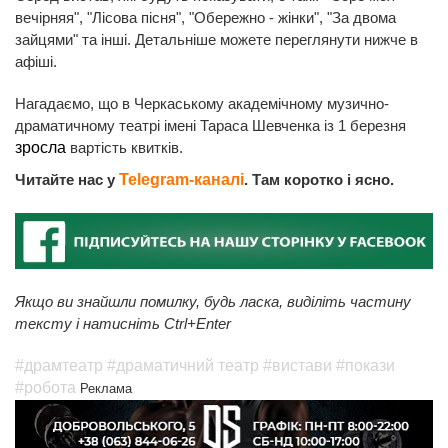
вечірняя", "Лісова пісня", "Обережно - жінки", "За двома
зайцями" та інші. Детальніше можете переглянути нижче в
афіші.
Нагадаємо, що в Черкаському академічному музично-
драматичному театрі імені Тараса Шевченка із 1 березня
зросла
вартість квитків.
Читайте нас у
Telegram-каналі
. Там коротко і ясно.
Якщо ви знайшли помилку, будь ласка, виділіть частину
тексту і натисніть Ctrl+Enter
#драмтеатр
#драматичний театр
#вистави
#покази
#робота
Реклама