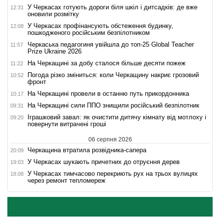
У Черкасах готують дороги біля шкіл і дитсадків: де вже
12:31
оновили розмітку
У Черкасах профінансують обстеження будинку,
12:08
пошкодженого російським безпілотником
Черкаська педагогиня увійшла до топ-25 Global Teacher
11:57
Prize Ukraine 2026
На Черкащині за добу сталося більше десяти пожеж
11:22
Погода різко зміниться: коли Черкащину накриє грозовий
10:52
фронт
На Черкащині провели в останню путь прикордонника
10:17
На Черкащині сили ППО знищили російський безпілотник
09:31
Іграшковий завал: як очистити дитячу кімнату від мотлоху і
09:20
повернути витрачені гроші
06 серпня 2026
Черкащина втратила розвідника-сапера
20:09
У Черкасах шукають причетних до отруєння дерев
19:03
У Черкасах тимчасово перекриють рух на трьох вулицях
18:08
через ремонт тепломереж