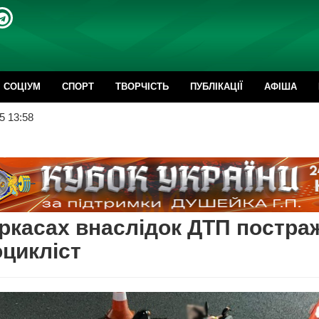
CОЦІУМ
СПОРТ
ТВОРЧІСТЬ
ПУБЛІКАЦІЇ
АФІША
5 13:58
ркасах внаслідок ДТП постра
цикліст