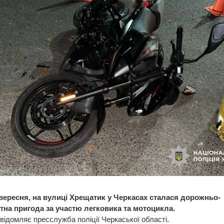
 вересня, на вулиці Хрещатик у Черкасах сталася дорожньо-
тна пригода за участю легковика та мотоцикла.
відомляє пресслужба поліції Черкаської області.