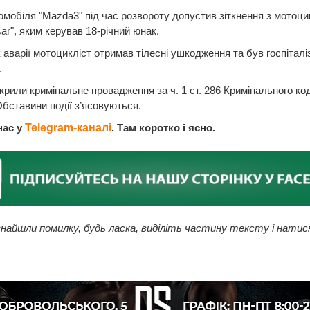
омобіля "Mazda3" під час розвороту допустив зіткнення з мотоц
sar", яким керував 18-річний юнак.
 аварії мотоцикліст отримав тілесні ушкодження та був госпітал
.
дкрили кримінальне провадження за ч. 1 ст. 286 Кримінального ко
Обставини події з’ясовуються.
нас у
Telegram-каналі
. Там коротко і ясно.
найшли помилку, будь ласка, виділіть частину тексту і натис