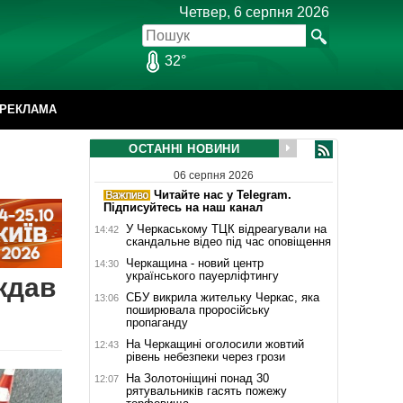
Четвер, 6 серпня 2026
32°
РЕКЛАМА
ОСТАННІ НОВИНИ
06 серпня 2026
Читайте нас у Telegram.
Підписуйтесь на наш канал
У Черкаському ТЦК відреагували на
14:42
скандальне відео під час оповіщення
Черкащина - новий центр
14:30
українського пауерліфтингу
ждав
СБУ викрила жительку Черкас, яка
13:06
поширювала проросійську
пропаганду
На Черкащині оголосили жовтий
12:43
рівень небезпеки через грози
На Золотоніщині понад 30
12:07
рятувальників гасять пожежу