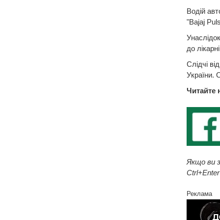
Водій авт
"Bajaj Pul
Унаслідок
до лікарні
Слідчі ві
України. 
Читайте 
Якщо ви з
Ctrl+Enter
Реклама