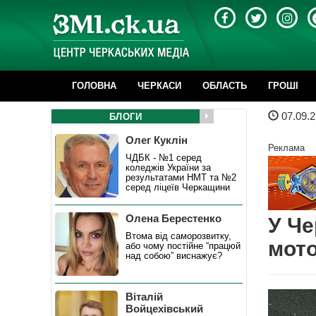
ГОЛОВНА
ЧЕРКАСИ
ОБЛАСТЬ
ГРОШІ
07.09.2
БЛОГИ
Олег Куклін
Реклама
ЧДБК - №1 серед
коледжів України за
результатами НМТ та №2
серед ліцеїв Черкащини
Олена Берестенко
У Че
Втома від саморозвитку,
мото
або чому постійне “працюй
над собою” виснажує?
Віталій
Войцехівський