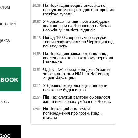
На Черкащині водій легковика не
16:38
иклом
пропустив мотоцикл: двох потерпілих
госпіталізували
У Черкасах петиція проти забудови
15:57
ізований
зеленої зони на Чорновола набрала
необхідну кількість підписів
Понад 1600 звернень через укуси
15:13
дексу
тварин зафіксували на Черкащині від
початку року
На Черкащині жінка потрапила під
14:58
колеса авто на пішохідному переході
і загинула
ЧДБК - №1 серед коледжів України
13:51
за результатами НМТ та №2 серед
ліцеїв Черкащини
У Дахнівському лісництві виявили
13:12
незаконне будівництво
Під час служби раптово обірвалося
12:54
ніть
життя військовослужбовця з Черкас
На Черкащині оголосили
12:01
попередження про грози, град і
шквали