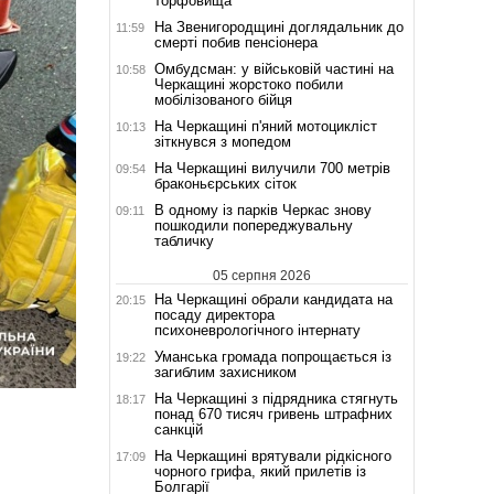
торфовища
На Звенигородщині доглядальник до
11:59
смерті побив пенсіонера
Омбудсман: у військовій частині на
10:58
Черкащині жорстоко побили
мобілізованого бійця
На Черкащині п'яний мотоцикліст
10:13
зіткнувся з мопедом
На Черкащині вилучили 700 метрів
09:54
браконьєрських сіток
В одному із парків Черкас знову
09:11
пошкодили попереджувальну
табличку
05 серпня 2026
На Черкащині обрали кандидата на
20:15
посаду директора
психоневрологічного інтернату
Уманська громада попрощається із
19:22
загиблим захисником
На Черкащині з підрядника стягнуть
18:17
понад 670 тисяч гривень штрафних
санкцій
На Черкащині врятували рідкісного
17:09
чорного грифа, який прилетів із
Болгарії