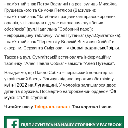
- пам’ятний знак Петру Василині на розі вулиць Михайла
Грушевського та Симона Петлюри (Василини);
- пам’ятний знак "Загиблим працівникам правоохоронних
органів, які загинули під час виконання службових
обов’язків" (вул.Надпільна "Соборний парк");
- інформаційну табличку "Алея Путейка" (вул.Сумгаїтська);
- пам’ятний знак "Перемозі у Великій Вітчизняній війні" в
сквері ім. Сержанта Смірнова – у
формі радянської зірки.
Також на вул. Сумгаїтській встановлять інформаційну
табличку
"
Алея Павла Собка" - замість "Алея Путейка".
Нагадаємо, що Павло Собко – черкаський волонтер та
український боєць. Загинув під час ворожих обстрілів
у
квітні 2022 на Луганщині.
У чоловіка залишилося двоє
дітей та дружина. Посмертно нагороджений орденом "
За
мужність" ІІІ ступеня.
Читайте нас у
Telegram-каналі
. Там коротко і ясно.