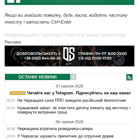
Якщо ви знайшли помилку, будь ласка, виділіть частину
тексту і натисніть Ctrl+Enter
#інформаційна табличка
#пам’ятні знаки
#демонтаж
Реклама
ОСТАННІ НОВИНИ
07 серпня 2026
Читайте нас у Telegram. Підписуйтесь на наш канал
На Черкащині сили ППО знищили російський безпілотник
09:31
Іграшковий завал: як очистити дитячу кімнату від мотлоху і
09:20
повернути витрачені гроші
06 серпня 2026
Черкащина втратила розвідника-сапера
20:09
У Черкасах шукають причетних до отруєння дерев
19:03