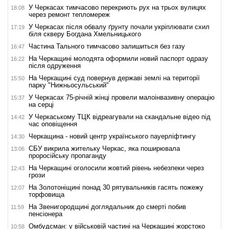
У Черкасах тимчасово перекриють рух на трьох вулицях
18:08
через ремонт тепломереж
У Черкасах після обвалу ґрунту почали укріплювати схил
17:19
біля скверу Богдана Хмельницького
Частина Тального тимчасово залишиться без газу
16:47
На Черкащині молодята оформили новий паспорт одразу
16:22
після одруження
На Черкащині суд повернув державі землі на території
15:50
парку "Нижньосульський"
У Черкасах 75-річній жінці провели малоінвазивну операцію
15:37
на серці
У Черкаському ТЦК відреагували на скандальне відео під
14:42
час оповіщення
Черкащина - новий центр українського пауерліфтингу
14:30
СБУ викрила жительку Черкас, яка поширювала
13:06
проросійську пропаганду
На Черкащині оголосили жовтий рівень небезпеки через
12:43
грози
На Золотоніщині понад 30 рятувальників гасять пожежу
12:07
торфовища
На Звенигородщині доглядальник до смерті побив
11:59
пенсіонера
Омбудсман: у військовій частині на Черкащині жорстоко
10:58