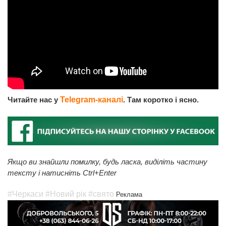
Читайте нас у
Telegram-каналі
. Там коротко і ясно.
Якщо ви знайшли помилку, будь ласка, виділіть частину
тексту і натисніть Ctrl+Enter
#Черкаси
#Новий рік
#свято
Реклама