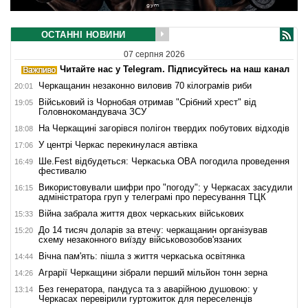
ОСТАННІ НОВИНИ
07 серпня 2026
Читайте нас у Telegram. Підписуйтесь на наш канал
Черкащанин незаконно виловив 70 кілограмів риби
20:01
Військовий із Чорнобая отримав "Срібний хрест" від
19:05
Головнокомандувача ЗСУ
На Черкащині загорівся полігон твердих побутових відходів
18:08
У центрі Черкас перекинулася автівка
17:06
Ше.Fest відбудеться: Черкаська ОВА погодила проведення
16:49
фестивалю
Використовували шифри про "погоду": у Черкасах засудили
16:15
адміністратора груп у телеграмі про пересування ТЦК
Війна забрала життя двох черкаських військових
15:33
До 14 тисяч доларів за втечу: черкащанин організував
15:20
схему незаконного виїзду військовозобов'язаних
Вічна пам'ять: пішла з життя черкаська освітянка
14:44
Аграрії Черкащини зібрали перший мільйон тонн зерна
14:26
Без генератора, пандуса та з аварійною душовою: у
13:14
Черкасах перевірили гуртожиток для переселенців