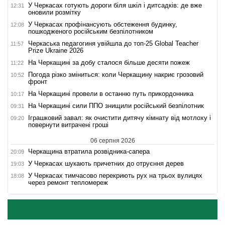
У Черкасах готують дороги біля шкіл і дитсадків: де вже
12:31
оновили розмітку
У Черкасах профінансують обстеження будинку,
12:08
пошкодженого російським безпілотником
Черкаська педагогиня увійшла до топ-25 Global Teacher
11:57
Prize Ukraine 2026
На Черкащині за добу сталося більше десяти пожеж
11:22
Погода різко зміниться: коли Черкащину накриє грозовий
10:52
фронт
На Черкащині провели в останню путь прикордонника
10:17
На Черкащині сили ППО знищили російський безпілотник
09:31
Іграшковий завал: як очистити дитячу кімнату від мотлоху і
09:20
повернути витрачені гроші
06 серпня 2026
Черкащина втратила розвідника-сапера
20:09
У Черкасах шукають причетних до отруєння дерев
19:03
У Черкасах тимчасово перекриють рух на трьох вулицях
18:08
через ремонт тепломереж