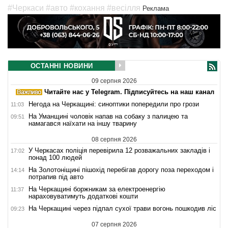
#Черкаси
#авто
#кохання
#весілля
Реклама
ОСТАННІ НОВИНИ
09 серпня 2026
Читайте нас у Telegram. Підписуйтесь на наш канал
Негода на Черкащині: синоптики попередили про грози
11:03
На Уманщині чоловік напав на собаку з палицею та
09:51
намагався наїхати на іншу тварину
08 серпня 2026
У Черкасах поліція перевірила 12 розважальних закладів і
17:02
понад 100 людей
На Золотоніщині пішохід перебігав дорогу поза переходом і
14:14
потрапив під авто
На Черкащині боржникам за електроенергію
11:37
нараховуватимуть додаткові кошти
На Черкащині через підпал сухої трави вогонь пошкодив ліс
09:23
07 серпня 2026