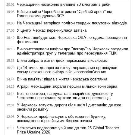
Черкащанин незаконно виловив 70 кілограмів риби
20:01
Військовий із Чорнобая отримав "Срібний хрест" від
19:05
Головнокомандувача ЗСУ
На Черкащині загорівся полігон твердих побутових відходів
18:08
У центрі Черкас перекинулася автівка
17:06
Ше.Fest відбудеться: Черкаська ОВА погодила проведення
16:49
фестивалю
Використовували шифри про "погоду": у Черкасах засудили
16:15
адміністратора груп у телеграмі про пересування ТЦК
Війна забрала життя двох черкаських військових
15:33
До 14 тисяч доларів за втечу: черкащанин організував
15:20
схему незаконного виїзду військовозобов'язаних
Вічна пам'ять: пішла з життя черкаська освітянка
14:44
Аграрії Черкащини зібрали перший мільйон тонн зерна
14:26
Без генератора, пандуса та з аварійною душовою: у
13:14
Черкасах перевірили гуртожиток для переселенців
У Черкасах готують дороги біля шкіл і дитсадків: де вже
12:31
оновили розмітку
У Черкасах профінансують обстеження будинку,
12:08
пошкодженого російським безпілотником
Черкаська педагогиня увійшла до топ-25 Global Teacher
11:57
Prize Ukraine 2026