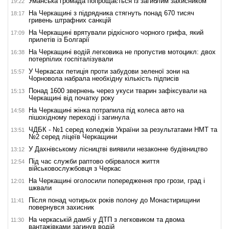
Уманська громада попрощається із загиблим захисником
19:22
На Черкащині з підрядника стягнуть понад 670 тисяч
18:17
гривень штрафних санкцій
На Черкащині врятували рідкісного чорного грифа, який
17:09
прилетів із Болгарії
На Черкащині водій легковика не пропустив мотоцикл: двох
16:38
потерпілих госпіталізували
У Черкасах петиція проти забудови зеленої зони на
15:57
Чорновола набрала необхідну кількість підписів
Понад 1600 звернень через укуси тварин зафіксували на
15:13
Черкащині від початку року
На Черкащині жінка потрапила під колеса авто на
14:58
пішохідному переході і загинула
ЧДБК - №1 серед коледжів України за результатами НМТ та
13:51
№2 серед ліцеїв Черкащини
У Дахнівському лісництві виявили незаконне будівництво
13:12
Під час служби раптово обірвалося життя
12:54
військовослужбовця з Черкас
На Черкащині оголосили попередження про грози, град і
12:01
шквали
Після понад чотирьох років полону до Монастирищини
11:41
повернувся захисник
На черкаській дамбі у ДТП з легковиком та двома
11:30
вантажівками загинув водій