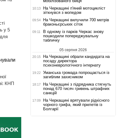
мобілізованого бійця
На Черкащині п'яний мотоцикліст
10:13
зіткнувся з мопедом
На Черкащині вилучили 700 метрів
09:54
сті
браконьєрських сіток
ь у 5
В одному із парків Черкас знову
09:11
пошкодили попереджувальну
 для
табличку
05 серпня 2026
На Черкащині обрали кандидата на
20:15
инували
посаду директора
психоневрологічного інтернату
Уманська громада попрощається із
19:22
ної
загиблим захисником
зі: КНП
На Черкащині з підрядника стягнуть
18:17
понад 670 тисяч гривень штрафних
санкцій
На Черкащині врятували рідкісного
17:09
чорного грифа, який прилетів із
Болгарії