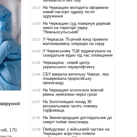
залишиться без газу
На Черкащині молодята оформили
16:22
новий паспорт одразу після
одруження
На Черкащині суд повернув державі
15:50
землі на території парку
"Нижньосульський"
У Черкасах 75-річній жінці провели
15:37
малоінвазивну операцію на серці
У Черкаському ТЦК відреагували на
14:42
скандальне відео під час оповіщення
Черкащина - новий центр
14:30
українського пауерліфтингу
СБУ викрила жительку Черкас, яка
13:06
поширювала проросійську
пропаганду
На Черкащині оголосили жовтий
12:43
рівень небезпеки через грози
На Золотоніщині понад 30
12:07
авірусної
рятувальників гасять пожежу
торфовища
На Звенигородщині доглядальник до
11:59
смерті побив пенсіонера
Омбудсман: у військовій частині на
ній, 170.
10:58
Черкащині жорстоко побили
ом та