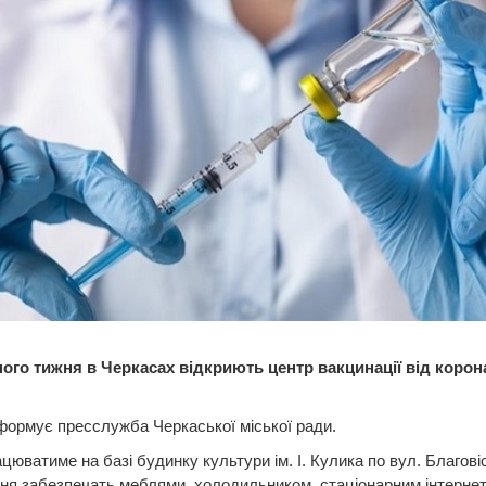
ного тижня в Черкасах відкриють центр вакцинації від корон
формує пресслужба Черкаської міської ради.
цюватиме на базі будинку культури ім. І. Кулика по вул. Благовіс
я забезпечать меблями, холодильником, стаціонарним інтернет