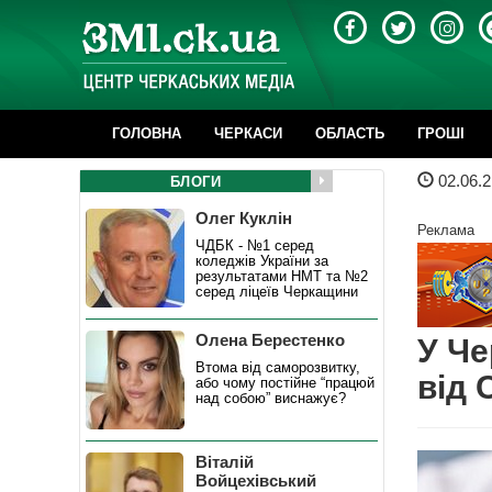
ГОЛОВНА
ЧЕРКАСИ
ОБЛАСТЬ
ГРОШІ
02.06.2
БЛОГИ
Олег Куклін
Реклама
ЧДБК - №1 серед
коледжів України за
результатами НМТ та №2
серед ліцеїв Черкащини
Олена Берестенко
У Че
Втома від саморозвитку,
від 
або чому постійне “працюй
над собою” виснажує?
Віталій
Войцехівський