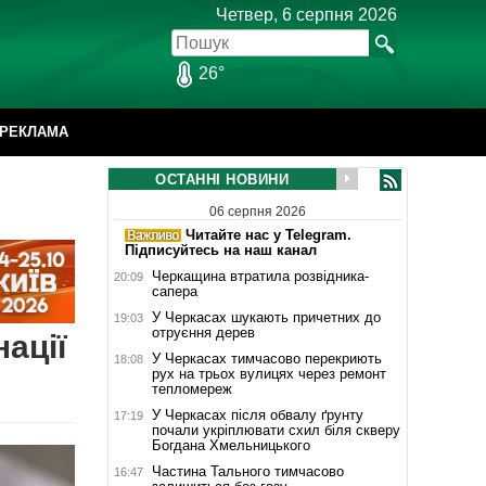
Четвер, 6 серпня 2026
26°
РЕКЛАМА
ОСТАННІ НОВИНИ
06 серпня 2026
Читайте нас у Telegram.
Підписуйтесь на наш канал
Черкащина втратила розвідника-
20:09
сапера
У Черкасах шукають причетних до
19:03
отруєння дерев
ації
У Черкасах тимчасово перекриють
18:08
рух на трьох вулицях через ремонт
тепломереж
У Черкасах після обвалу ґрунту
17:19
почали укріплювати схил біля скверу
Богдана Хмельницького
Частина Тального тимчасово
16:47