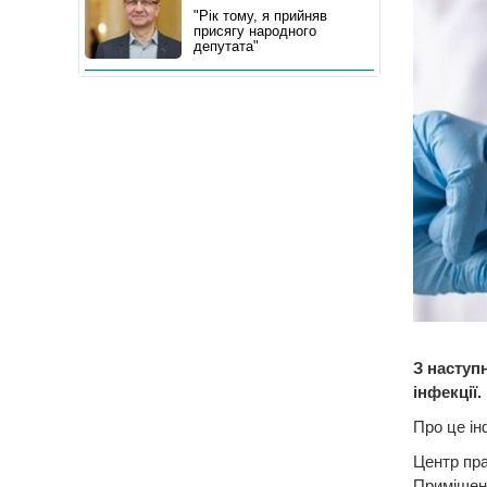
"Рік тому, я прийняв
присягу народного
депутата"
З наступ
інфекції.
Про це ін
Центр пра
Приміщенн