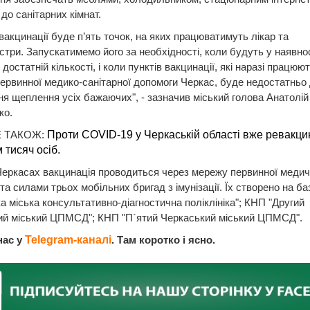
до санітарних кімнат.
 вакцинації буде п’ять точок, на яких працюватимуть лікар та
стри. Запускатимемо його за необхідності, коли будуть у наявно
достатній кількості, і коли пунктів вакцинації, які наразі працюют
ервинної медико-санітарної допомоги Черкас, буде недостатньо
я щеплення усіх бажаючих", - зазначив міський голова Анатолій
ко.
 ТАКОЖ:
Проти COVID-19 у Черкаській області вже ревакц
 тисяч осіб.
Черкасах вакцинація проводиться через мережу первинної медич
та силами трьох мобільних бригад з імунізації. Їх створено на ба
а міська консультативно-діагностична поліклініка"; КНП "Другий
ий міський ЦПМСД"; КНП "П`ятий Черкаський міський ЦПМСД".
нас у
Telegram-каналі
. Там коротко і ясно.