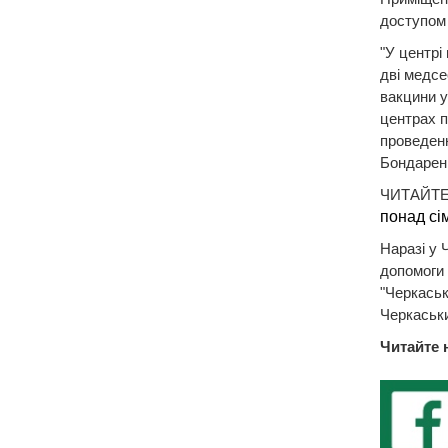
доступом 
"У центрі
дві медсе
вакцини у 
центрах п
проведенн
Бондарен
ЧИТАЙТЕ
понад сім
Наразі у 
допомоги 
"Черкаськ
Черкаськ
Читайте 