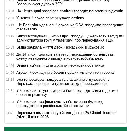
19:05
Головнокомандувача ЗСУ
На Черкащині загорівся полігон твердих побутових відходів
18:08
У центрі Черкас перекинулася автівка
17:06
Ше.Fest відбудеться: Черкаська ОВА погодила проведення
16:49
фестивалю
Використовували шифри про "погоду": у Черкасах засудили
16:15
адміністратора груп у телеграмі про пересування ТЦК
Війна забрала життя двох черкаських військових
15:33
До 14 тисяч доларів за втечу: черкащанин організував
15:20
схему незаконного виїзду військовозобов'язаних
Вічна пам'ять: пішла з життя черкаська освітянка
14:44
Аграрії Черкащини зібрали перший мільйон тонн зерна
14:26
Без генератора, пандуса та з аварійною душовою: у
13:14
Черкасах перевірили гуртожиток для переселенців
У Черкасах готують дороги біля шкіл і дитсадків: де вже
12:31
оновили розмітку
У Черкасах профінансують обстеження будинку,
12:08
пошкодженого російським безпілотником
Черкаська педагогиня увійшла до топ-25 Global Teacher
11:57
Prize Ukraine 2026