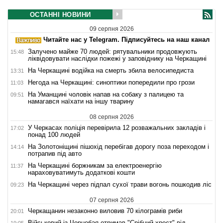
ОСТАННІ НОВИНИ
09 серпня 2026
Читайте нас у Telegram. Підписуйтесь на наш канал
Залучено майже 70 людей: рятувальники продовжують
15:48
ліквідовувати наслідки пожежі у заповіднику на Черкащині
На Черкащині водійка на смерть збила велосипедиста
13:31
Негода на Черкащині: синоптики попередили про грози
11:03
На Уманщині чоловік напав на собаку з палицею та
09:51
намагався наїхати на іншу тварину
08 серпня 2026
У Черкасах поліція перевірила 12 розважальних закладів і
17:02
понад 100 людей
На Золотоніщині пішохід перебігав дорогу поза переходом і
14:14
потрапив під авто
На Черкащині боржникам за електроенергію
11:37
нараховуватимуть додаткові кошти
На Черкащині через підпал сухої трави вогонь пошкодив ліс
09:23
07 серпня 2026
Черкащанин незаконно виловив 70 кілограмів риби
20:01
Військовий із Чорнобая отримав "Срібний хрест" від