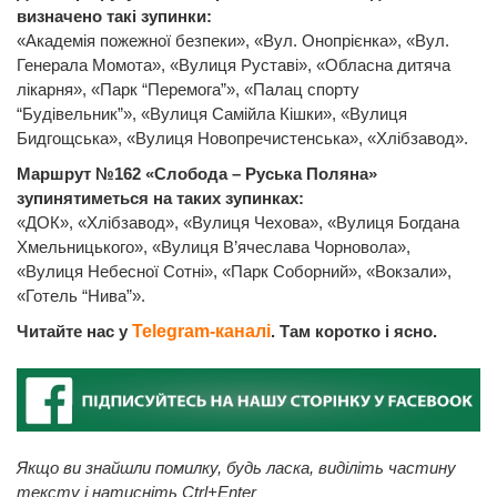
визначено такі зупинки:
«Академія пожежної безпеки», «Вул. Онопрієнка», «Вул.
Генерала Момота», «Вулиця Руставі», «Обласна дитяча
лікарня», «Парк “Перемога”», «Палац спорту
“Будівельник”», «Вулиця Самійла Кішки», «Вулиця
Бидгощська», «Вулиця Новопречистенська», «Хлібзавод».
Маршрут №162 «Слобода – Руська Поляна»
зупинятиметься на таких зупинках:
«ДОК», «Хлібзавод», «Вулиця Чехова», «Вулиця Богдана
Хмельницького», «Вулиця В’ячеслава Чорновола»,
«Вулиця Небесної Сотні», «Парк Соборний», «Вокзали»,
«Готель “Нива”».
Читайте нас у
Telegram-каналі
. Там коротко і ясно.
Якщо ви знайшли помилку, будь ласка, виділіть частину
тексту і натисніть Ctrl+Enter