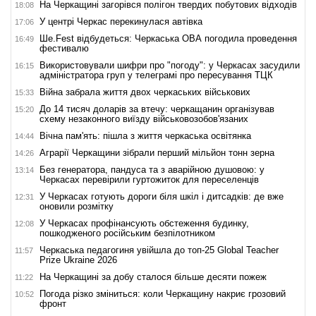
На Черкащині загорівся полігон твердих побутових відходів
18:08
У центрі Черкас перекинулася автівка
17:06
Ше.Fest відбудеться: Черкаська ОВА погодила проведення
16:49
фестивалю
Використовували шифри про "погоду": у Черкасах засудили
16:15
адміністратора груп у телеграмі про пересування ТЦК
Війна забрала життя двох черкаських військових
15:33
До 14 тисяч доларів за втечу: черкащанин організував
15:20
схему незаконного виїзду військовозобов'язаних
Вічна пам'ять: пішла з життя черкаська освітянка
14:44
Аграрії Черкащини зібрали перший мільйон тонн зерна
14:26
Без генератора, пандуса та з аварійною душовою: у
13:14
Черкасах перевірили гуртожиток для переселенців
У Черкасах готують дороги біля шкіл і дитсадків: де вже
12:31
оновили розмітку
У Черкасах профінансують обстеження будинку,
12:08
пошкодженого російським безпілотником
Черкаська педагогиня увійшла до топ-25 Global Teacher
11:57
Prize Ukraine 2026
На Черкащині за добу сталося більше десяти пожеж
11:22
Погода різко зміниться: коли Черкащину накриє грозовий
10:52
фронт