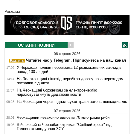
Реклама
ОСТАННІ НОВИНИ
08 серпня 2026
Читайте нас у Telegram. Підписуйтесь на наш канал
У Черкасах поліція перевірила 12 розважальних закладів і
17:02
понад 100 людей
На Золотоніщині пішохід перебігав дорогу поза переходом і
14:14
потрапив під авто
На Черкащині боржникам за електроенергію
11:37
нараховуватимуть додаткові кошти
На Черкащині через підпал сухої трави вогонь пошкодив ліс
09:23
07 серпня 2026
Черкащанин незаконно виловив 70 кілограмів риби
20:01
Військовий із Чорнобая отримав "Срібний хрест" від
19:05
Головнокомандувача ЗСУ