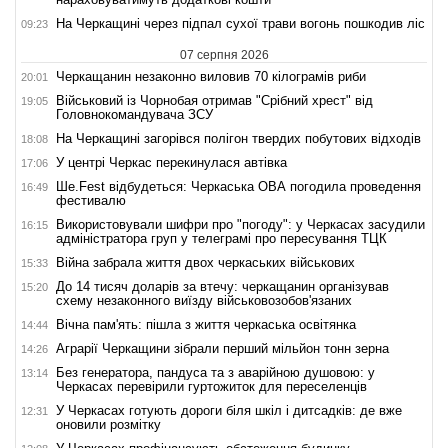
На Черкащині через підпал сухої трави вогонь пошкодив ліс
09:23
07 серпня 2026
Черкащанин незаконно виловив 70 кілограмів риби
20:01
Військовий із Чорнобая отримав "Срібний хрест" від
19:05
Головнокомандувача ЗСУ
На Черкащині загорівся полігон твердих побутових відходів
18:08
У центрі Черкас перекинулася автівка
17:06
Ше.Fest відбудеться: Черкаська ОВА погодила проведення
16:49
фестивалю
Використовували шифри про "погоду": у Черкасах засудили
16:15
адміністратора груп у телеграмі про пересування ТЦК
Війна забрала життя двох черкаських військових
15:33
До 14 тисяч доларів за втечу: черкащанин організував
15:20
схему незаконного виїзду військовозобов'язаних
Вічна пам'ять: пішла з життя черкаська освітянка
14:44
Аграрії Черкащини зібрали перший мільйон тонн зерна
14:26
Без генератора, пандуса та з аварійною душовою: у
13:14
Черкасах перевірили гуртожиток для переселенців
У Черкасах готують дороги біля шкіл і дитсадків: де вже
12:31
оновили розмітку