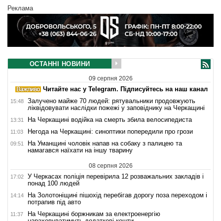
Реклама
ОСТАННІ НОВИНИ
09 серпня 2026
Читайте нас у Telegram. Підписуйтесь на наш канал
Залучено майже 70 людей: рятувальники продовжують
15:48
ліквідовувати наслідки пожежі у заповіднику на Черкащині
На Черкащині водійка на смерть збила велосипедиста
13:31
Негода на Черкащині: синоптики попередили про грози
11:03
На Уманщині чоловік напав на собаку з палицею та
09:51
намагався наїхати на іншу тварину
08 серпня 2026
У Черкасах поліція перевірила 12 розважальних закладів і
17:02
понад 100 людей
На Золотоніщині пішохід перебігав дорогу поза переходом і
14:14
потрапив під авто
На Черкащині боржникам за електроенергію
11:37
нараховуватимуть додаткові кошти