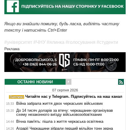
Якщо ви знайшли помилку, будь ласка, виділіть частину
тексту і натисніть Ctrl+Enter
#університет
#ЧНУ
#ялинка
#голосування
#студенти
Реклама
ОСТАННІ НОВИНИ
07 серпня 2026
Читайте нас у Telegram. Підписуйтесь на наш канал
Війна забрала життя двох черкаських військових
15:33
До 14 тисяч доларів за втечу: черкащанин організував
15:20
схему незаконного виїзду військовозобов'язаних
Вічна пам'ять: пішла з життя черкаська освітянка
14:44
Аграрії Черкащини зібрали перший мільйон тонн зерна
14:26