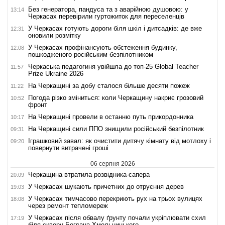
Без генератора, пандуса та з аварійною душовою: у
13:14
Черкасах перевірили гуртожиток для переселенців
У Черкасах готують дороги біля шкіл і дитсадків: де вже
12:31
оновили розмітку
У Черкасах профінансують обстеження будинку,
12:08
пошкодженого російським безпілотником
Черкаська педагогиня увійшла до топ-25 Global Teacher
11:57
Prize Ukraine 2026
На Черкащині за добу сталося більше десяти пожеж
11:22
Погода різко зміниться: коли Черкащину накриє грозовий
10:52
фронт
На Черкащині провели в останню путь прикордонника
10:17
На Черкащині сили ППО знищили російський безпілотник
09:31
Іграшковий завал: як очистити дитячу кімнату від мотлоху і
09:20
повернути витрачені гроші
06 серпня 2026
Черкащина втратила розвідника-сапера
20:09
У Черкасах шукають причетних до отруєння дерев
19:03
У Черкасах тимчасово перекриють рух на трьох вулицях
18:08
через ремонт тепломереж
У Черкасах після обвалу ґрунту почали укріплювати схил
17:19
біля скверу Богдана Хмельницького