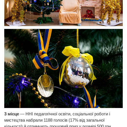
3 місце
— ННІ педагогічної освіти, соціальної роботи і
мистецтва набрали 1188 голосів (17% від загальної
кількості) й отримують грошовий приз у розмірі 500 грн.