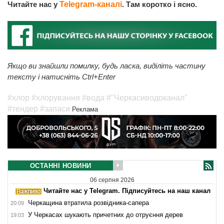
Читайте нас у
Telegram-каналі
. Там коротко і ясно.
Якщо ви знайшли помилку, будь ласка, виділіть частину
тексту і натисніть Ctrl+Enter
#хлор
#хлорування
#вода
#"Черкасиводоканал"
#тендер
#запаси
Реклама
ОСТАННІ НОВИНИ
06 серпня 2026
Читайте нас у Telegram. Підписуйтесь на наш канал
Черкащина втратила розвідника-сапера
20:09
У Черкасах шукають причетних до отруєння дерев
19:03