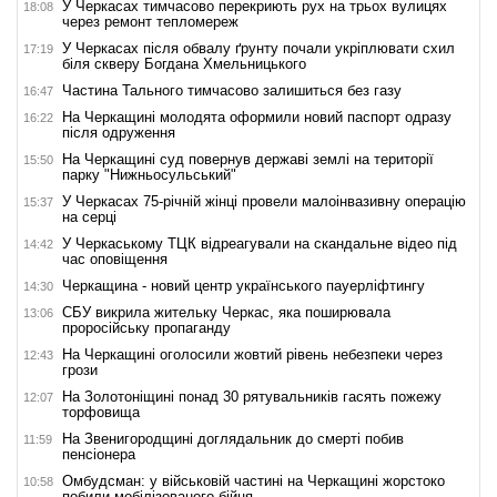
У Черкасах тимчасово перекриють рух на трьох вулицях
18:08
через ремонт тепломереж
У Черкасах після обвалу ґрунту почали укріплювати схил
17:19
біля скверу Богдана Хмельницького
Частина Тального тимчасово залишиться без газу
16:47
На Черкащині молодята оформили новий паспорт одразу
16:22
після одруження
На Черкащині суд повернув державі землі на території
15:50
парку "Нижньосульський"
У Черкасах 75-річній жінці провели малоінвазивну операцію
15:37
на серці
У Черкаському ТЦК відреагували на скандальне відео під
14:42
час оповіщення
Черкащина - новий центр українського пауерліфтингу
14:30
СБУ викрила жительку Черкас, яка поширювала
13:06
проросійську пропаганду
На Черкащині оголосили жовтий рівень небезпеки через
12:43
грози
На Золотоніщині понад 30 рятувальників гасять пожежу
12:07
торфовища
На Звенигородщині доглядальник до смерті побив
11:59
пенсіонера
Омбудсман: у військовій частині на Черкащині жорстоко
10:58
побили мобілізованого бійця