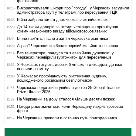
фестивалю
Використовували шифри про "погоду": у Черкасах засудили
16:15
адміністратора груп у телеграмі про пересування ТЦК
Війна забрала життя двох черкаських військових
15:33
До 14 тисяч доларів за втечу: черкащанин організував
15:20
схему незаконного виїзду військовозобов'язаних
Вічна пам'ять: пішла з життя черкаська освітянка
14:44
Аграрії Черкащини зібрали перший мільйон тонн зерна
14:26
Без генератора, пандуса та з аварійною душовою: у
13:14
Черкасах перевірили гуртожиток для переселенців
У Черкасах готують дороги біля шкіл і дитсадків: де вже
12:31
оновили розмітку
У Черкасах профінансують обстеження будинку,
12:08
пошкодженого російським безпілотником
Черкаська педагогиня увійшла до топ-25 Global Teacher
11:57
Prize Ukraine 2026
На Черкащині за добу сталося більше десяти пожеж
11:22
Погода різко зміниться: коли Черкащину накриє грозовий
10:52
фронт
На Черкащині провели в останню путь прикордонника
10:17