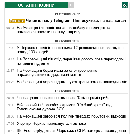
ОСТАННІ НОВИНИ
09 серпня 2026
Читайте нас у Telegram. Підписуйтесь на наш канал
На Уманщині чоловік напав на собаку з палицею та
09:51
намагався наїхати на іншу тварину
08 серпня 2026
У Черкасах поліція перевірила 12 розважальних закладів і
17:02
понад 100 людей
На Золотоніщині пішохід перебігав дорогу поза переходом і
14:14
потрапив під авто
На Черкащині боржникам за електроенергію
11:37
нараховуватимуть додаткові кошти
На Черкащині через підпал сухої трави вогонь пошкодив ліс
09:23
07 серпня 2026
Черкащанин незаконно виловив 70 кілограмів риби
20:01
Військовий із Чорнобая отримав "Срібний хрест" від
19:05
Головнокомандувача ЗСУ
На Черкащині загорівся полігон твердих побутових відходів
18:08
У центрі Черкас перекинулася автівка
17:06
Ше.Fest відбудеться: Черкаська ОВА погодила проведення
16:49