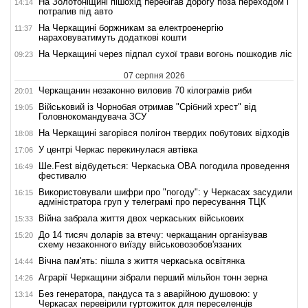
На Золотоніщині пішохід перебігав дорогу поза переходом і
14:14
потрапив під авто
На Черкащині боржникам за електроенергію
11:37
нараховуватимуть додаткові кошти
На Черкащині через підпал сухої трави вогонь пошкодив ліс
09:23
07 серпня 2026
Черкащанин незаконно виловив 70 кілограмів риби
20:01
Військовий із Чорнобая отримав "Срібний хрест" від
19:05
Головнокомандувача ЗСУ
На Черкащині загорівся полігон твердих побутових відходів
18:08
У центрі Черкас перекинулася автівка
17:06
Ше.Fest відбудеться: Черкаська ОВА погодила проведення
16:49
фестивалю
Використовували шифри про "погоду": у Черкасах засудили
16:15
адміністратора груп у телеграмі про пересування ТЦК
Війна забрала життя двох черкаських військових
15:33
До 14 тисяч доларів за втечу: черкащанин організував
15:20
схему незаконного виїзду військовозобов'язаних
Вічна пам'ять: пішла з життя черкаська освітянка
14:44
Аграрії Черкащини зібрали перший мільйон тонн зерна
14:26
Без генератора, пандуса та з аварійною душовою: у
13:14
Черкасах перевірили гуртожиток для переселенців