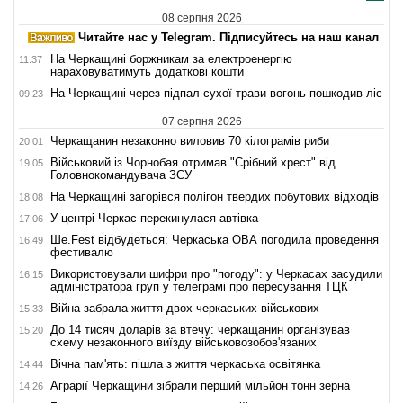
08 серпня 2026
Читайте нас у Telegram. Підписуйтесь на наш канал
На Черкащині боржникам за електроенергію
11:37
нараховуватимуть додаткові кошти
На Черкащині через підпал сухої трави вогонь пошкодив ліс
09:23
07 серпня 2026
Черкащанин незаконно виловив 70 кілограмів риби
20:01
Військовий із Чорнобая отримав "Срібний хрест" від
19:05
Головнокомандувача ЗСУ
На Черкащині загорівся полігон твердих побутових відходів
18:08
У центрі Черкас перекинулася автівка
17:06
Ше.Fest відбудеться: Черкаська ОВА погодила проведення
16:49
фестивалю
Використовували шифри про "погоду": у Черкасах засудили
16:15
адміністратора груп у телеграмі про пересування ТЦК
Війна забрала життя двох черкаських військових
15:33
До 14 тисяч доларів за втечу: черкащанин організував
15:20
схему незаконного виїзду військовозобов'язаних
Вічна пам'ять: пішла з життя черкаська освітянка
14:44
Аграрії Черкащини зібрали перший мільйон тонн зерна
14:26