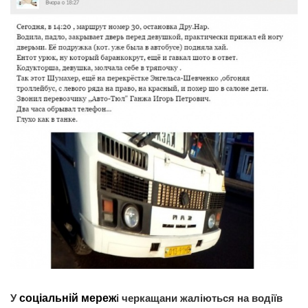
У
соціальній мереж
і черкащани жаліються на водіїв