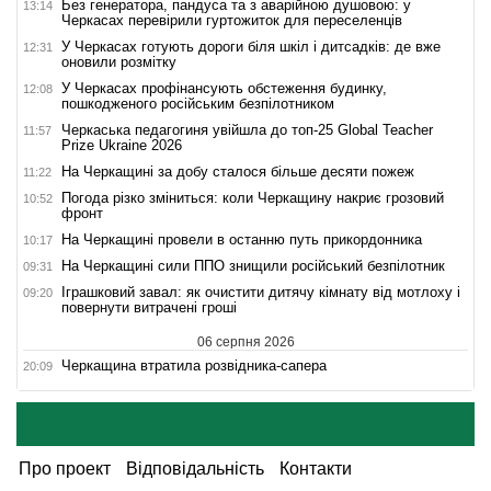
Без генератора, пандуса та з аварійною душовою: у
13:14
Черкасах перевірили гуртожиток для переселенців
У Черкасах готують дороги біля шкіл і дитсадків: де вже
12:31
оновили розмітку
У Черкасах профінансують обстеження будинку,
12:08
пошкодженого російським безпілотником
Черкаська педагогиня увійшла до топ-25 Global Teacher
11:57
Prize Ukraine 2026
На Черкащині за добу сталося більше десяти пожеж
11:22
Погода різко зміниться: коли Черкащину накриє грозовий
10:52
фронт
На Черкащині провели в останню путь прикордонника
10:17
На Черкащині сили ППО знищили російський безпілотник
09:31
Іграшковий завал: як очистити дитячу кімнату від мотлоху і
09:20
повернути витрачені гроші
06 серпня 2026
Черкащина втратила розвідника-сапера
20:09
Про проект
Відповідальність
Контакти