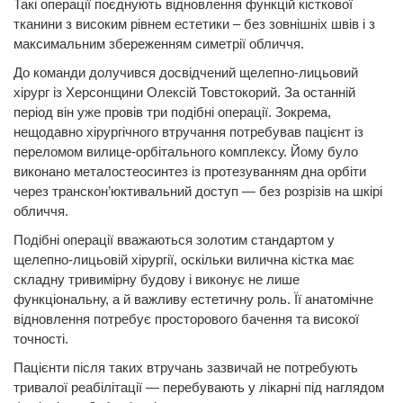
Такі операції поєднують відновлення функцій кісткової
тканини з високим рівнем естетики – без зовнішніх швів і з
максимальним збереженням симетрії обличчя.
До команди долучився досвідчений щелепно-лицьовий
хірург із Херсонщини Олексій Товстокорий. За останній
період він уже провів три подібні операції. Зокрема,
нещодавно хірургічного втручання потребував пацієнт із
переломом вилице-орбітального комплексу. Йому було
виконано металостеосинтез із протезуванням дна орбіти
через транскон’юктивальний доступ — без розрізів на шкірі
обличчя.
Подібні операції вважаються золотим стандартом у
щелепно-лицьовій хірургії, оскільки вилична кістка має
складну тривимірну будову і виконує не лише
функціональну, а й важливу естетичну роль. Її анатомічне
відновлення потребує просторового бачення та високої
точності.
Пацієнти після таких втручань зазвичай не потребують
тривалої реабілітації — перебувають у лікарні під наглядом