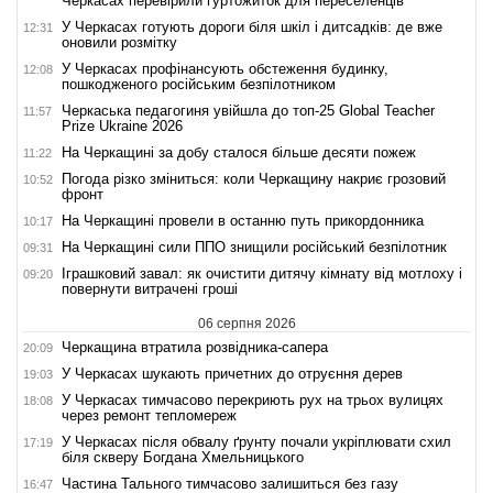
Черкасах перевірили гуртожиток для переселенців
У Черкасах готують дороги біля шкіл і дитсадків: де вже
12:31
оновили розмітку
У Черкасах профінансують обстеження будинку,
12:08
пошкодженого російським безпілотником
Черкаська педагогиня увійшла до топ-25 Global Teacher
11:57
Prize Ukraine 2026
На Черкащині за добу сталося більше десяти пожеж
11:22
Погода різко зміниться: коли Черкащину накриє грозовий
10:52
фронт
На Черкащині провели в останню путь прикордонника
10:17
На Черкащині сили ППО знищили російський безпілотник
09:31
Іграшковий завал: як очистити дитячу кімнату від мотлоху і
09:20
повернути витрачені гроші
06 серпня 2026
Черкащина втратила розвідника-сапера
20:09
У Черкасах шукають причетних до отруєння дерев
19:03
У Черкасах тимчасово перекриють рух на трьох вулицях
18:08
через ремонт тепломереж
У Черкасах після обвалу ґрунту почали укріплювати схил
17:19
біля скверу Богдана Хмельницького
Частина Тального тимчасово залишиться без газу
16:47